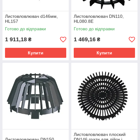
Листовловлювач d146мм,
Листовловлювач DN110,
HL157
HL080.8E
Готово до відправки
Готово до відправки
1 911,18
1 469,16
₴
₴
Купити
Купити
Листовловлювач плоский
Листовловлювач DN150,
DN146 грати для лійок і