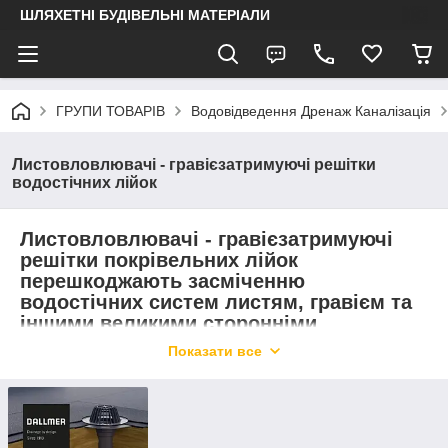
ШЛЯХЕТНІ БУДІВЕЛЬНІ МАТЕРІАЛИ
ГРУПИ ТОВАРІВ
Водовідведення Дренаж Каналізація
Листовловлювачі - гравієзатримуючі решітки
водостічних лійок
Листовловлювачі - гравієзатримуючі
решітки покрівельних лійок
перешкоджають засміченню
водостічних систем листям, гравієм та
іншими великими сторонніми
предметами.
Показати все
🛠
Порада фахівця:
Листовловлювач встановлюється у водоприймальне
гирло лійки
, тож він має бути сумісний не з
випускним
патрубком лійки
, а саме з
діаметром чаші (горловини).