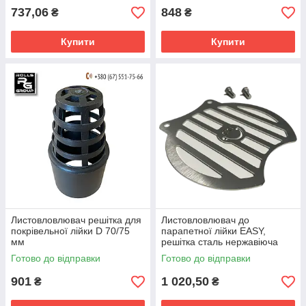
737,06
848
₴
₴
Купити
Купити
Листовловлювач решітка для
Листовловлювач до
покрівельної лійки D 70/75
парапетної лійки EASY,
мм
решітка сталь нержавіюча
Готово до відправки
Готово до відправки
901
1 020,50
₴
₴