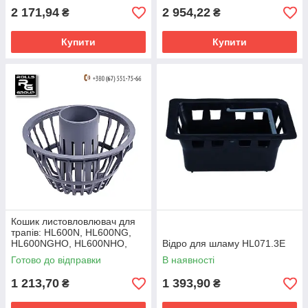
2 171,94
2 954,22
₴
₴
Купити
Купити
Кошик листовловлювач для
трапів: HL600N, HL600NG,
HL600NGHO, HL600NHO,
Відро для шламу HL071.3E
HL0600N.2E
Готово до відправки
В наявності
1 213,70
1 393,90
₴
₴