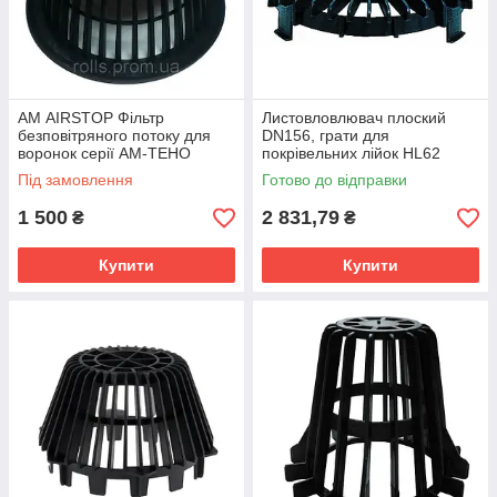
АМ AIRSTOP Фільтр
Листовловлювач плоский
безповітряного потоку для
DN156, грати для
воронок серії AM-TEHO
покрівельних лійок HL62
HL63 HL64 HL69, HL170
Під замовлення
Готово до відправки
1 500
2 831,79
₴
₴
Купити
Купити