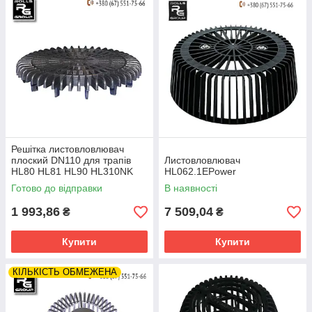
Решітка листовловлювач
плоский DN110 для трапів
Листовловлювач
HL80 HL81 HL90 HL310NK
HL062.1EPower
510NK, HL181
Готово до відправки
В наявності
1 993,86
7 509,04
₴
₴
Купити
Купити
КІЛЬКІСТЬ ОБМЕЖЕНА