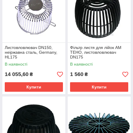
Листовловлювач DN150,
Фільтр листя для лійок AM
неіржавна сталь, Germany,
TEHO, листовловлювач
HL175
DN175
В наявності
В наявності
14 055,60
1 560
₴
₴
Купити
Купити