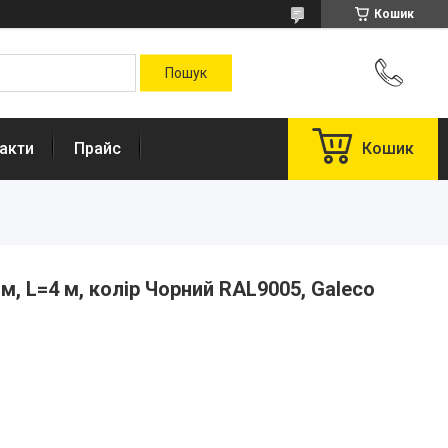
Кошик
акти
Прайс
Кошик
, L=4 м, колір Чорний RAL9005, Galeco