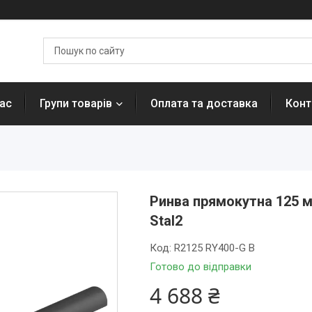
ас
Групи товарів
Оплата та доставка
Конт
Ринва прямокутна 125 мм
Stal2
Код:
R2125 RY400-G B
Готово до відправки
4 688 ₴