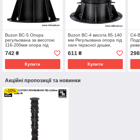
Buzon BC-5 Опора
Buzon BC-4 висота 85-140
С4-
регульована за висотою
мм Регульована опора під
Под
116-200мм опора під
лаги терасної дошки,
реве
гранітну плиту, опора для
опора під тротуарну
регу
742
611
298
₴
₴
плитки
плитку
сері
Купити
Купити
Акційні пропозиції та новинки
–10%