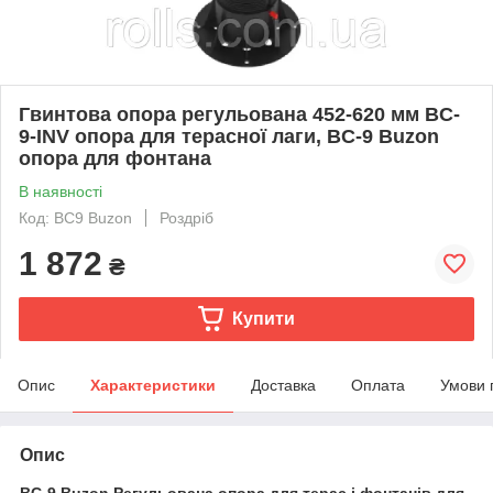
Гвинтова опора регульована 452-620 мм BC-
9-INV опора для терасної лаги, BC-9 Buzon
опора для фонтана
В наявності
Код: BC9 Buzon
Роздріб
1 872
₴
Купити
Опис
Характеристики
Доставка
Оплата
Умови 
Опис
BC-9 Buzon Регульована опора для терас і фонтанів для