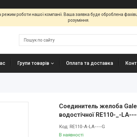
а режим роботи нашої компанії. Ваша заявка буде оброблена фахі
розуміння.
ас
Групи товарів
Оплата та доставка
Конт
Соединитель желоба Galec
водостічної RE110-_-LA---
Код:
RE110-А-LA----G
В наявності