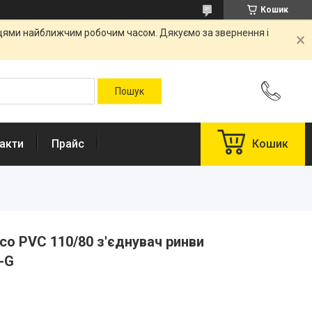
Кошик
вцями найближчим робочим часом. Дякуємо за звернення і
акти
Прайс
Кошик
o PVC 110/80 з'єднувач ринви
-G