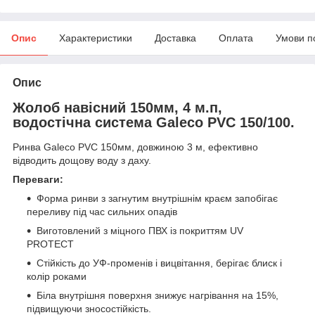
Опис
Характеристики
Доставка
Оплата
Умови п
Опис
Жолоб навісний 150мм, 4 м.п,
водостічна система Galeco PVC 150/100.
Ринва Galeco PVC 150мм, довжиною 3 м, ефективно
відводить дощову воду з даху.
Переваги:
Форма ринви з загнутим внутрішнім краєм запобігає
переливу під час сильних опадів
Виготовлений з міцного ПВХ із покриттям UV
PROTECT
Стійкість до УФ-променів і вицвітання, берігає блиск і
колір роками
Біла внутрішня поверхня знижує нагрівання на 15%,
підвищуючи зносостійкість.