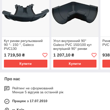
Кут ринви регульований
Угол внутренний 90°
Ринв
90 °- 150 °, Galeco
Galeco PVC 150/100 кут
PVC
PVC130
внутрішній 90° ринви
водостічної RE150-_-
1 719,50
1 207,10
938
₴
₴
LW090-A
Купити
Купити
Про нас
Рейтинг не сформований
Менше 5 відгуків за останній рік
Працює з 17.07.2010
м. Київ