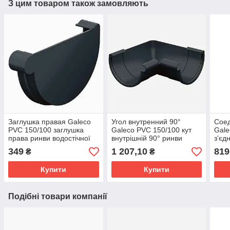
З цим товаром також замовляють
Заглушка правая Galeco
Угол внутренний 90°
Сое
PVC 150/100 заглушка
Galeco PVC 150/100 кут
Gale
права ринви водостічної
внутрішній 90° ринви
з'єд
RE150-_-ZР----G
водостічної RE150-_-
водо
349
1 207,10
819
₴
₴
LW090-A
G
Купити
Купити
Подібні товари компанії