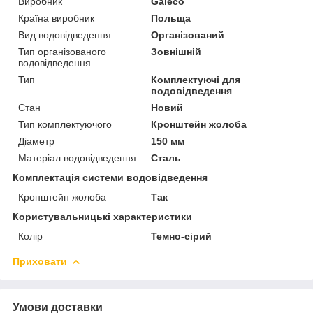
Виробник
Galeco
Країна виробник
Польща
Вид водовідведення
Організований
Тип організованого
Зовнішній
водовідведення
Тип
Комплектуючі для
водовідведення
Стан
Новий
Тип комплектуючого
Кронштейн жолоба
Діаметр
150 мм
Матеріал водовідведення
Сталь
Комплектація системи водовідведення
Кронштейн жолоба
Так
Користувальницькі характеристики
Колір
Темно-сірий
Приховати
Умови доставки