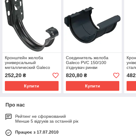
Кронштейн желоба
Соединитель желоба
Кро
универсальный
Galeco PVC 150/100
унів
металлический Galeco
з'єднувач ринви
стал
PVC 110/80 кронштейн
водостічної RE150-_-LA----
150/
252,20
820,80
482
₴
₴
ринви водостічної
G
крон
універсальний металевий
водо
Купити
Купити
RE110-_-HD----D
Про нас
Рейтинг не сформований
Менше 5 відгуків за останній рік
Працює з 17.07.2010