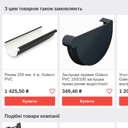
З цим товаром також замовляють
Ринва 150 мм, 4 м, Galeco
Заглушка правая Galeco
Угол
PVC
PVC 150/100 заглушка
Gale
права ринви водостічної
внут
RE150-_-ZР----G
водо
1 425,50
349,40
1 2
₴
₴
LW0
Купити
Купити
Подібні товари компанії