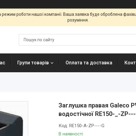
а режим роботи нашої компанії. Ваша заявка буде оброблена фахі
розуміння.
ас
Групи товарів
Оплата та доставка
Конт
Заглушка правая Galeco P
водостічної RE150-_-ZР--
Код:
RE150-A-ZР----G
В наявності