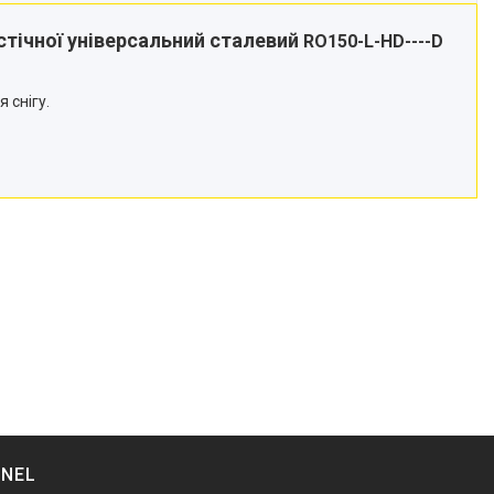
стічної універсальний сталевий
RO150-L-HD----D
 снігу.
NNEL