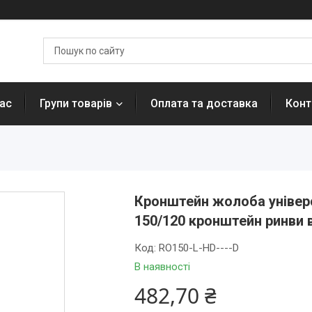
ас
Групи товарів
Оплата та доставка
Конт
Кронштейн жолоба універс
150/120 кронштейн ринви 
Код:
RO150-L-HD----D
В наявності
482,70 ₴