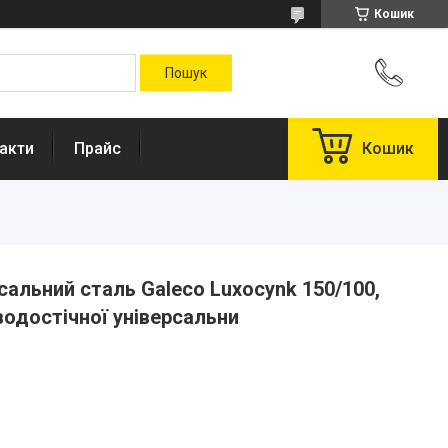
Кошик
акти
Прайс
Кошик
альний сталь Galeco Luxocynk 150/100,
водостічної універсальни