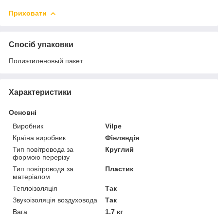
Приховати
Спосіб упаковки
Полиэтиленовый пакет
Характеристики
Основні
Виробник
Vilpe
Країна виробник
Фінляндія
Тип повітровода за
Круглий
формою перерізу
Тип повітровода за
Пластик
матеріалом
Теплоізоляція
Так
Звукоізоляція воздуховода
Так
Вага
1.7 кг