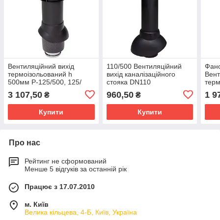
Вентиляційний вихід
110/500 Вентиляційний
Фано
термоізольований h
вихід каналізаційного
Вент
500мм P-125/500, 125/
стояка DN110
терм
ІЗ/500
110/
3 107,50
960,50
1 9
₴
₴
Купити
Купити
Про нас
Рейтинг не сформований
Менше 5 відгуків за останній рік
Працює з 17.07.2010
м. Київ
Велика кільцева, 4-Б, Київ, Україна