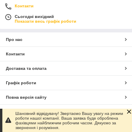
Контакти
Сьогодні вихідний
Показати весь графік роботи
Про нас
Контакти
Доставка та оплата
Графік роботи
Повна версія сайту
Сайт створено на маркетплейсі
Prom.ua
Шановний відвідувачу! Звертаємо Вашу увагу на режим
роботи нашої компанії. Ваша заявка буде оброблена
фахівцями найближчим робочим часом. Дякуємо за
Політика конфіденційності
звернення і розуміння.