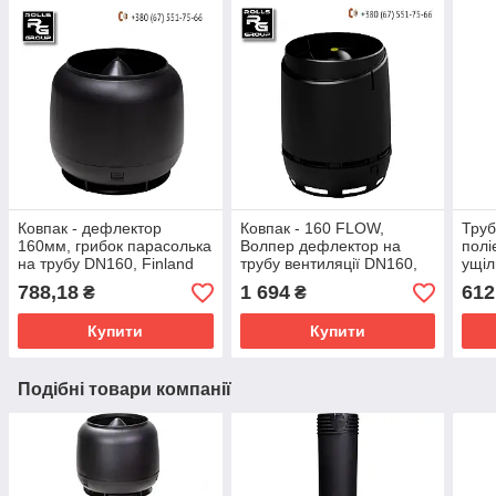
Ковпак - дефлектор
Ковпак - 160 FLOW, ​​
Труб
160мм, грибок парасолька
Волпер дефлектор на
полі
на трубу DN160, Finland
трубу вентиляції DN160,
ущі
Finland
гоф
788,18
1 694
612
₴
₴
Купити
Купити
Подібні товари компанії