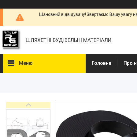
Шановний відвідувачу! Звертаємо Вашу увагу н
ШЛЯХЕТНІ БУДІВЕЛЬНІ МАТЕРІАЛИ
Меню
Головна
Про н
Каталоги, Брошури
Питання та відповіді
Фотогалерея
Новини
Статті