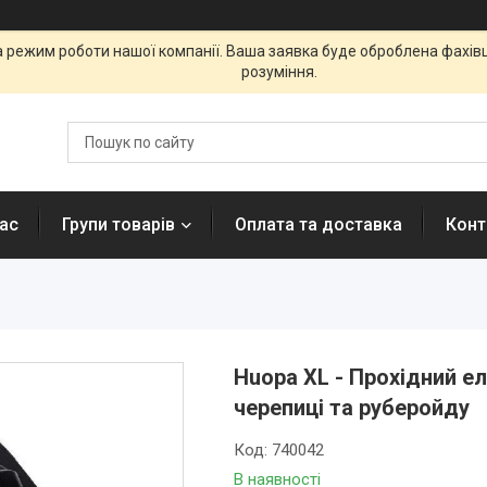
а режим роботи нашої компанії. Ваша заявка буде оброблена фахі
розуміння.
ас
Групи товарів
Оплата та доставка
Конт
Huopa XL - Прохідний е
черепиці та руберойду
Код:
740042
В наявності