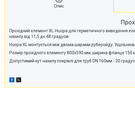
Опис
Прохі
Прохідний елемент XL-Huopa для герметичного виведення елек
нахилу від 11,5 до 48 градусів.
Huopa XL монтується між двома шарами руберойду. Ущільнюва
Розмір прохідного елементу 800х590 мм, ширина фланця 150 
Допустимий кут нахилу покрівлі для труб DN 160мм - 20 градусі