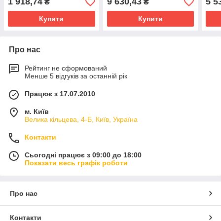
1 918,74
9 630,43
5 5
₴
₴
250мм на дах із будь-якої
черепиці
Купити
Купити
Про нас
Рейтинг не сформований
Менше 5 відгуків за останній рік
Працює з 17.07.2010
м. Київ
Велика кільцева, 4-Б, Київ, Україна
Контакти
Сьогодні працює з 09:00 до 18:00
Показати весь графік роботи
Про нас
Контакти