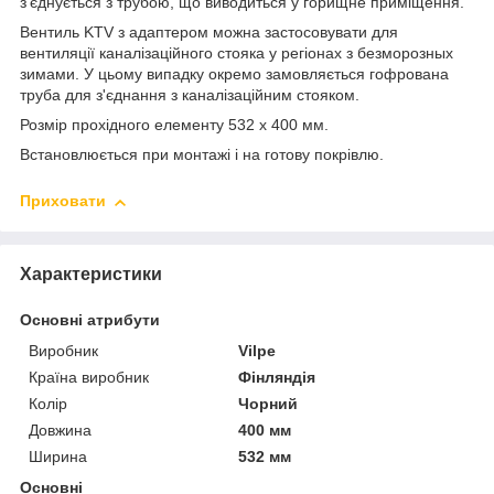
з'єднується з трубою, що виводиться у горищне приміщення.
Вентиль KTV з адаптером можна застосовувати для
вентиляції каналізаційного стояка у регіонах з безморозных
зимами. У цьому випадку окремо замовляється гофрована
труба для з'єднання з каналізаційним стояком.
Розмір прохідного елементу 532 х 400 мм.
Встановлюється при монтажі і на готову покрівлю.
Приховати
Характеристики
Основні атрибути
Виробник
Vilpe
Країна виробник
Фінляндія
Колір
Чорний
Довжина
400 мм
Ширина
532 мм
Основні