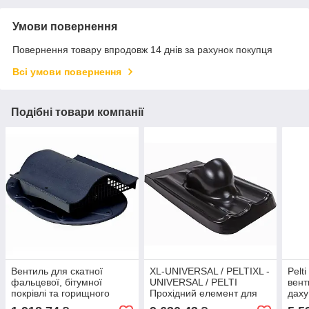
Умови повернення
Повернення товару впродовж 14 днів за рахунок покупця
Всі умови повернення
Подібні товари компанії
Вентиль для скатної
XL-UNIVERSAL / PELTIXL -
Pelt
фальцевої, бітумної
UNIVERSAL / PELTI
вент
покрівлі та горищного
Прохідний елемент для
даху
приміщення. Classic KTV
труби вентиляції DN160-
або