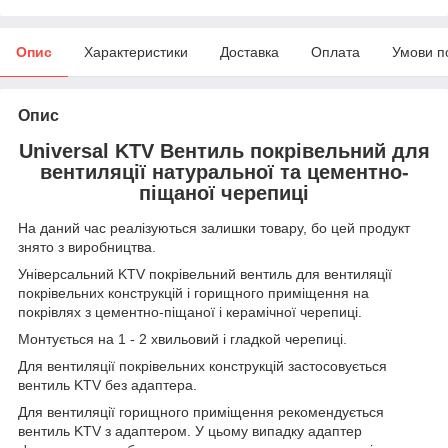
Опис
Характеристики
Доставка
Оплата
Умови п
Опис
Universal KTV Вентиль покрівельний для
вентиляції натуральної та цементно-
піщаної черепиці
На даний час реалізуються залишки товару, бо цей продукт
знято з виробництва.
Універсальний KTV покрівельний вентиль для вентиляції
покрівельних конструкцій і горищного приміщення на
покрівлях з цементно-піщаної і керамічної черепиці.
Монтується на 1 - 2 хвильовий і гладкой черепиці.
Для вентиляції покрівельних конструкцій застосовується
вентиль KTV без адаптера.
Для вентиляції горищного приміщення рекомендується
вентиль KTV з адаптером. У цьому випадку адаптер