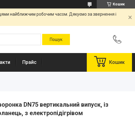
Кошик
вцями найближчим робочим часом. Дякуємо за звернення і
акти
Прайс
Кошик
воронка DN75 вертикальний випуск, із
анець, з електропідігрівом