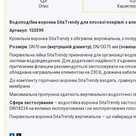
Опис
Характер
Водоподібна воронка SitaTrendy для плоскої покрівлі з а
Артикул: 150399
Кровільна воронка SitaTrendy з обігрівом, вертикальна, з полі
Розміри:
DN70 мм
(внутрішній діаметр)
, DN/OD75 мм
(зовніш
Покрівельна лійка SitaTrendy призначена для організації вод
системи водовідведення. Для додаткової надійності з'єднання
притискним фланцем рекомендується застосовувати на плоских 
обладнана нагрівальним елементом на 230 В, довжина кабелю 
До комплекту горілчаної воронки SitaTrendy входять: гравієул
мембрани.
Максимальна пропускна здатність вертикальної водостічної лійк
Сфера застосування
— водостійка воронка SitaTrendy застосо
DIN18234 на великих експлуатованих і не експлуатованих плос
Покрівельна воронка SitaTrendy вертикальна — це найкраща я