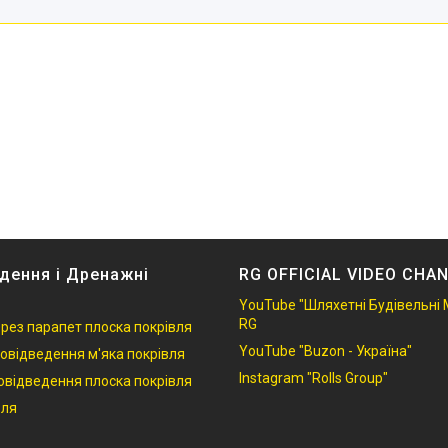
дення і Дренажні
RG OFFICIAL VIDEO CHA
YouTube "Шляхетні Будівельні 
RG
ерез парапет плоска покрівля
YouTube "Buzon - Україна"
овідведення м'яка покрівля
Instagram "Rolls Group"
овідведення плоска покрівля
вля