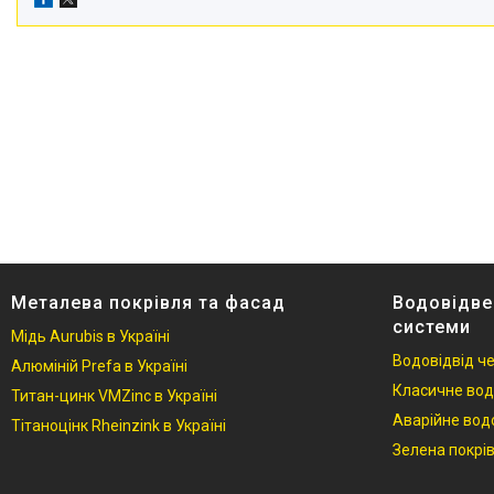
Металева покрівля та фасад
Водовідве
системи
Мідь Aurubis в Україні
Водовідвід ч
Алюміній Prefa в Україні
Класичне вод
Титан-цинк VMZinc в Україні
Аварійне вод
Тітаноцінк Rheinzink в Україні
Зелена покрі