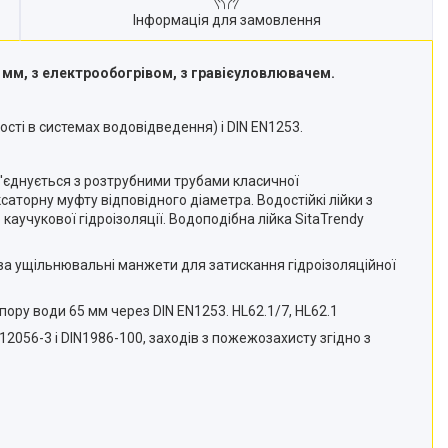
Інформація для замовлення
 мм, з електрообогрівом, з гравієуловлювачем.
ості в системах водовідведення) і DIN EN1253.
з'єднується з розтрубними трубами класичної
аторну муфту відповідного діаметра. Водостійкі лійки з
аучукової гідроізоляції. Водоподібна лійка SitaTrendy
 два ущільнювальні манжети для затискання гідроізоляційної
пору води 65 мм через DIN EN1253. HL62.1/7, HL62.1
2056-3 і DIN1986-100, заходів з пожежозахисту згідно з