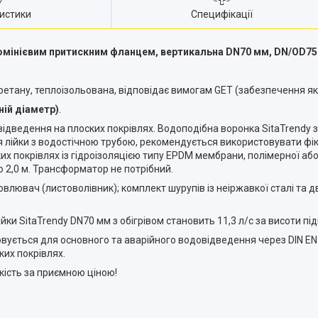
истики
Специфікації
люмінієвим притискним фланцем, вертикальна DN70 мм, DN/OD75
уретану, теплоізольована, відповідає вимогам GET (забезпечення як
ній діаметр)
.
овідведення на плоских покрівлях. Водоподібна воронка SitaTrendy 
 лійки з водостічною трубою, рекомендується використовувати фікс
покрівлях із гідроізоляцією типу EPDM мембрани, полімерної або к
2,0 м. Трансформатор не потрібний.
овлювач (листоволівник); комплект шурупів із неіржавкої сталі та
и SitaTrendy DN70 мм з обігрівом становить 11,3 л/с за висоти під
вується для основного та аварійного водовідведення через DIN EN1
ких покрівлях.
кість за приємною ціною!