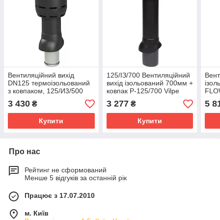
Вентиляційний вихід
125/ІЗ/700 Вентиляційний
Вент
DN125 термоізольований
вихід ізольований 700мм +
ізол
з ковпаком, 125/И3/500
ковпак P-125/700 Vilpe
FLOW
FLOW
FLO
3 430
3 277
5 8
₴
₴
Купити
Купити
Про нас
Рейтинг не сформований
Менше 5 відгуків за останній рік
Працює з 17.07.2010
м. Київ