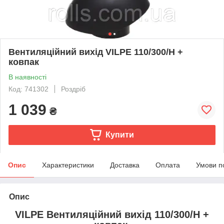
Вентиляційний вихід VILPE 110/300/Н +
ковпак
В наявності
Код: 741302
Роздріб
1 039
₴
Купити
Опис
Характеристики
Доставка
Оплата
Умови п
Опис
VILPE
Вентиляційний вихід 110/300/Н +