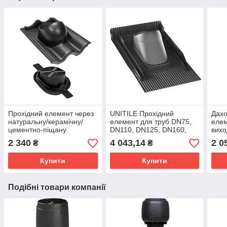
Прохідний елемент через
UNITILE Прохідний
Дахо
натуральну/керамічну/
елемент для труб DN75,
елем
цементно-піщану
DN110, DN125, DN160,
вихо
черепицю із
вентиляторів, проходів
чере
2 340
4 043,14
2 0
₴
₴
ущільнювачем
для антен
гідрозасуву, TIILI 2К
Купити
Купити
Подібні товари компанії