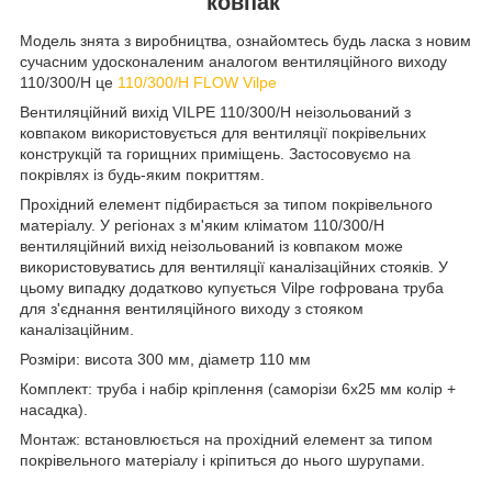
ковпак
Модель знята з виробництва, ознайомтесь будь ласка з новим
сучасним удосконаленим аналогом вентиляційного виходу
110/300/Н це
110/300/Н FLOW Vilpe
Вентиляційний вихід VILPE 110/300/Н неізольований з
ковпаком використовується для вентиляції покрівельних
конструкцій та горищних приміщень. Застосовуємо на
покрівлях із будь-яким покриттям.
Прохідний елемент підбирається за типом покрівельного
матеріалу. У регіонах з м'яким кліматом 110/300/Н
вентиляційний вихід неізольований із ковпаком може
використовуватись для вентиляції каналізаційних стояків. У
цьому випадку додатково купується Vilpe гофрована труба
для з'єднання вентиляційного виходу з стояком
каналізаційним.
Розміри: висота 300 мм, діаметр 110 мм
Комплект: труба і набір кріплення (саморізи 6х25 мм колір +
насадка).
Монтаж: встановлюється на прохідний елемент за типом
покрівельного матеріалу і кріпиться до нього шурупами.