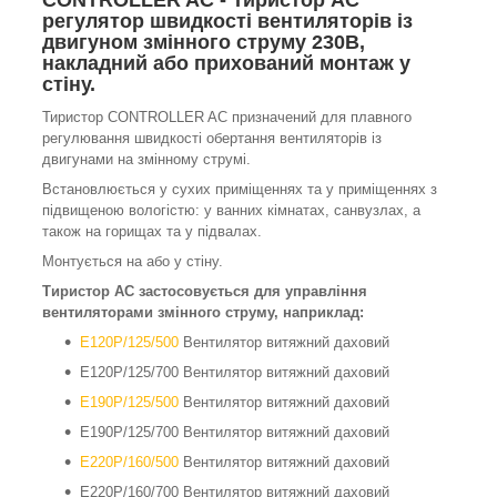
CONTROLLER AC - Тиристор АС
регулятор швидкості вентиляторів із
двигуном змінного струму 230В,
накладний або прихований монтаж у
стіну.
Тиристор CONTROLLER AC призначений для плавного
регулювання швидкості обертання вентиляторів із
двигунами на змінному струмі.
Встановлюється у сухих приміщеннях та у приміщеннях з
підвищеною вологістю: у ванних кімнатах, санвузлах, а
також на горищах та у підвалах.
Монтується на або у стіну.
Тиристор АС застосовується для управління
вентиляторами змінного струму, наприклад:
E120P/125/500
Вентилятор витяжний даховий
E120P/125/700 Вентилятор витяжний даховий
E190P/125/500
Вентилятор витяжний даховий
E190P/125/700 Вентилятор витяжний даховий
E220P/160/500
Вентилятор витяжний даховий
E220P/160/700 Вентилятор витяжний даховий