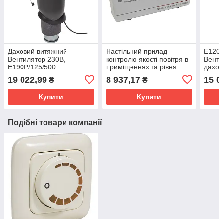
Даховий витяжний
Настільний прилад
E120
Вентилятор 230В,
контролю якості повітря в
Вент
E190P/125/500
приміщеннях та рівня
дахо
вентилятор з
CO2, VILPE DESKTOP
230В
19 022,99
8 937,17
15 
₴
₴
шумопоглиначем
CO2 Монітор, FINLAND
Купити
Купити
Подібні товари компанії