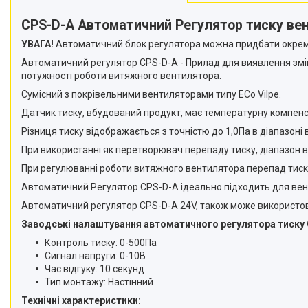
CPS-D-A Автоматичний Регулятор тиску вен
УВАГА!
Автоматичний блок регулятора можна придбати окремо
Автоматичний регулятор CPS-D-A - Прилад для виявлення зміни
потужності роботи витяжного вентилятора.
Сумісний з покрівельними вентиляторами типу ЕСо Vilpe.
Датчик тиску, вбудований продукт, має температурну компен
Різниця тиску відображається з точністю до 1,0Па в діапазоні
При використанні як перетворювач перепаду тиску, діапазон
При регулюванні роботи витяжного вентилятора перепад тиск
Автоматичний Регулятор CPS-D-A ідеально підходить для вент
Автоматичний регулятор CPS-D-A 24V, також може використову
Заводські налаштування автоматичного регулятора тиску
Контроль тиску: 0-500Па
Сигнал напруги: 0-10В
Час відгуку: 10 секунд
Тип монтажу: Настінний
Технічні характеристики: