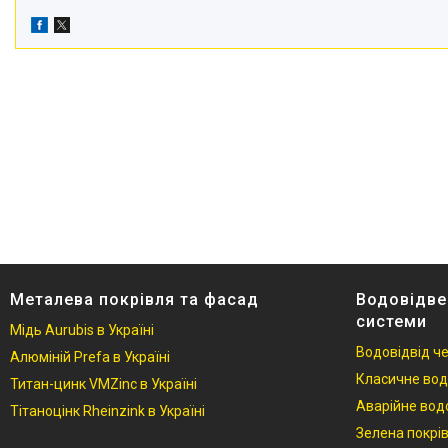
Металева покрівля та фасад
Водовідве
системи
Мідь Aurubis в Україні
Водовідвід ч
Алюміній Prefa в Україні
Класичне вод
Титан-цинк VMZinc в Україні
Аварійне вод
Тітаноцінк Rheinzink в Україні
Зелена покрі