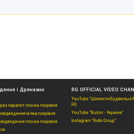
дення і Дренажні
RG OFFICIAL VIDEO CHA
YouTube "Шляхетні Будівельні 
RG
ерез парапет плоска покрівля
YouTube "Buzon - Україна"
овідведення м'яка покрівля
Instagram "Rolls Group"
овідведення плоска покрівля
вля