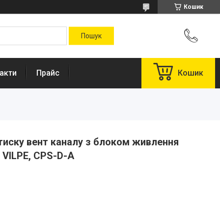
Кошик
акти
Прайс
Кошик
тиску вент каналу з блоком живлення
 VILPE, CPS-D-A