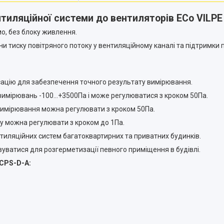
тиляційної системи до вентиляторів ECo VILPE
, без блоку живлення.
 тиску повітряного потоку у вентиляційному каналі та підтримки п
сацію для забезпечення точного результату вимірювання.
 вимірювань -100...+3500Па і може регулюватися з кроком 50Па.
 вимірювання можна регулювати з кроком 50Па.
у можна регулювати з кроком до 1Па.
иляційних систем багатоквартирних та приватних будинків.
ватися для розгерметизації певного приміщення в будівлі.
 CPS-D-A: