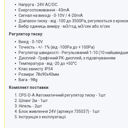
Напруга - 24V AC/DC
Енергоспоживання - 43mA
Сигнал на виході - 0-10V / 4-20mA
Діапазон тиску - від -100 до 3500Pa, регулюється з кроко
Вибір одиниць виміру - м3/год, м3/сек або л/сек
Регулятор тиску:
Вихід - 0-10V
Точність - +/- 1% (від -100Pa до + 100Pa)
Регулятор швидкості - Регульований 1-10 (10 найшвидши
Дисплей - Графічний РК-дисплей, з підсвічуванням
Температура - від -20 до +50°C
Клас захисту: IР54
Розміри: 78х90х40мм.
Вага - 98g
Комплект поставки:
CPS-D-A Автоматичний регулятор тиску - 1шт
Шланг 2м - 1шт
Ніпель - 2шт
Блок живлення 24V (артикул 735037) - 1шт
Інструкція з експлуатації.