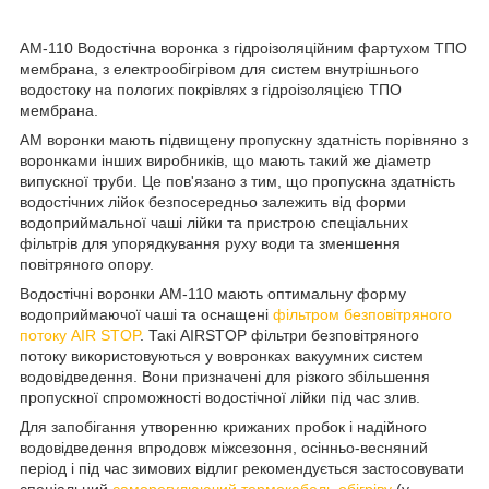
AM-110 Водостічна воронка з гідроізоляційним фартухом ТПО
мембрана, з електрообігрівом для систем внутрішнього
водостоку на пологих покрівлях з гідроізоляцією ТПО
мембрана.
АМ воронки мають підвищену пропускну здатність порівняно з
воронками інших виробників, що мають такий же діаметр
випускної труби. Це пов'язано з тим, що пропускна здатність
водостічних лійок безпосередньо залежить від форми
водоприймальної чаші лійки та пристрою спеціальних
фільтрів для упорядкування руху води та зменшення
повітряного опору.
Водостічні воронки AM-110 мають оптимальну форму
водоприймаючої чаші та оснащені
фільтром безповітряного
потоку AIR STOP
. Такі AIRSTOP фільтри безповітряного
потоку використовуються у вовронках вакуумних систем
водовідведення. Вони призначені для різкого збільшення
пропускної спроможності водостічної лійки під час злив.
Для запобігання утворенню крижаних пробок і надійного
водовідведення впродовж міжсезоння, осінньо-весняний
період і під час зимових відлиг рекомендується застосовувати