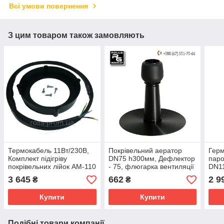
Всі умови повернення
З цим товаром також замовляють
Термокабель 11Вт/230В,
Покрівельний аератор
Герм
Комплект підігріву
DN75 h300мм, Дефлектор
паро
покрівельних лійок АМ-110
- 75, флюгарка вентиляції
DN1
утеплювача плоскої
паро
3 645
662
2 9
₴
₴
покрівлі, Finland
Купити
Купити
Подібні товари компанії