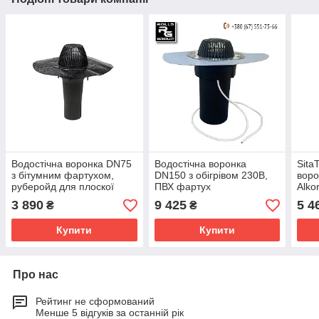
Водостічна воронка DN75
Водостічна воронка
Sita
з бітумним фартухом,
DN150 з обігрівом 230В,
воро
руберойд для плоскої
ПВХ фартух
Alko
покрівлі
випу
3 890
9 425
5 4
₴
₴
обігр
Купити
Купити
Про нас
Рейтинг не сформований
Менше 5 відгуків за останній рік