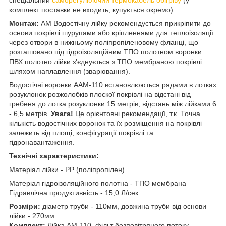
спеціальний
саморегулюючий термокабель обігріву
(у
комплект поставки не входить, купується окремо).
Монтаж:
АМ Водостічну лійку рекомендується прикріпити до
основи покрівлі шурупами або кріпленнями для теплоізоляції
через отвори в нижньому поліпропіленовому фланці, що
розташовано під гідроізоляційним ТПО полотном воронки.
ПВХ полотно лійки з'єднується з ТПО мембраною покрівлі
шляхом наплавлення (зварювання).
Водостічні воронки AAM-110 встановлюються рядами в лотках
розуклонок розжолобків плоскої покрівлі на відстані від
гребеня до лотка розуклонки 15 метрів; відстань між лійками 6
- 6,5 метрів.
Увага!
Це орієнтовні рекомендації, т.к. Точна
кількість водостічних воронок та їх розміщення на покрівлі
залежить від площі, конфігурації покрівлі та
гідронавантаження.
Технічні характеристики:
Матеріал лійки - PP (поліпропілен)
Матеріал гідроізоляційного полотна - ТПО мембрана
Гідравлічна продуктивність - 15,0 Л/сек.
Розміри:
діаметр труби - 110мм, довжина труби від основи
лійки - 270мм.
Комплект:
Лійка AM-110, фільт безповітряного потоку