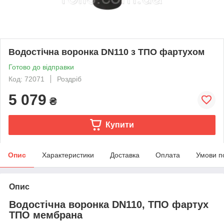
Водостічна воронка DN110 з ТПО фартухом
Готово до відправки
Код: 72071
Роздріб
5 079
₴
Купити
Опис
Характеристики
Доставка
Оплата
Умови п
Опис
Водостічна воронка DN110, ТПО фартух
ТПО мембрана