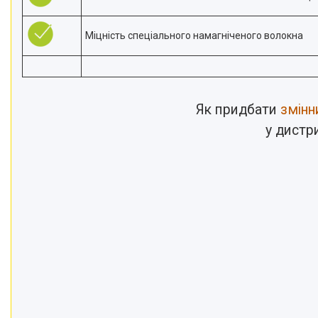
Міцність спеціального намагніченого волокна
Як придбати
змінн
у дистр