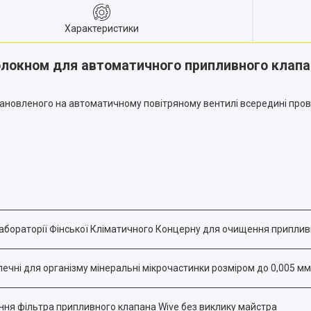
Характеристики
волокном для автоматичного припливного клапан
тановленого на автоматичному повітряному вентилі всередині про
абораторії Фінської Кліматичного Концерну для очищення припливно
зпечні для організму мінеральні мікрочастинки розміром до 0,005 мм
ння фільтра припливного клапана Wive без виклику майстра