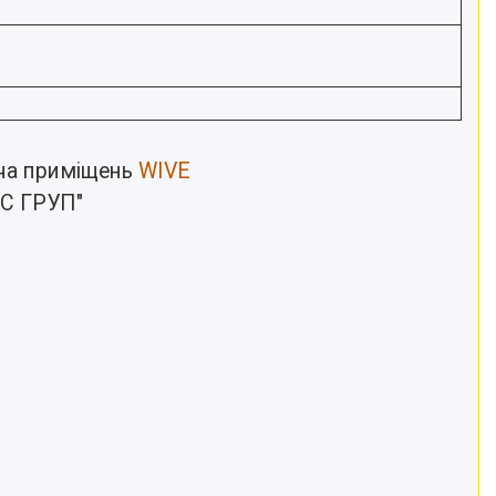
ча приміщень
WIVE
ЛС ГРУП"