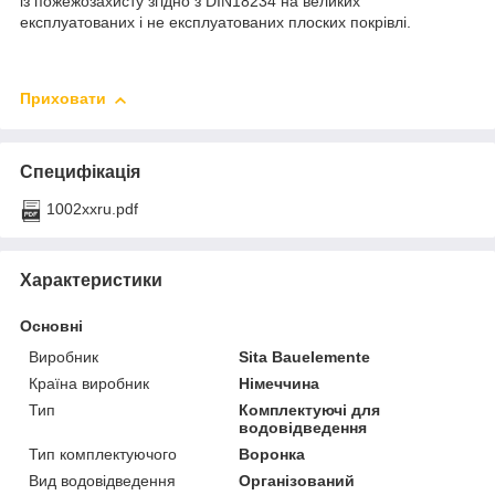
із пожежозахисту згідно з DIN18234 на великих
експлуатованих і не експлуатованих плоских покрівлі.
Приховати
Специфікація
1002xxru.pdf
Характеристики
Основні
Виробник
Sita Bauelemente
Країна виробник
Німеччина
Тип
Комплектуючі для
водовідведення
Тип комплектуючого
Воронка
Вид водовідведення
Організований