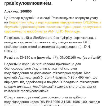
гравієуловлювачем.
Артикул: 100800
Цей товар відсутній на складі! Рекомендуємо звернути увагу
на
Водостічну лійку з вертикальним підключенням DN160мм з
бітумним гідроізоляційним полотном підвищеною пропускною
спроможністю виробництва AM-TEHO Фінляндія.
Покрівельна лійка SitaStandard без підігріву, вертикальна, з
поліуретану, теплоізольована, відповідає вимогам GET
(забезпечення якості в системах водовідведення) і DIN
EN1253.
Розміри:
DN150 мм
(внутрішній)
, DN/OD160 мм
(зовнішній)
Водостічна воронка SitaStandard призначена для
безпосереднього з'єднання класичної системи
водовідведення за допомогою фіксаторної муфти. Має
великий з'єднувальний бітумний фартух (495 х 495 мм), що
підходить під гідроізоляцію покрівлі. Обладнана фіксаторним
кільцем для додаткової фіксації з'єднувального фартуха та
кріплення гравієуловлювача.
Сфера застосування:
для основного та аварійного
водовідведення через DIN EN12056-3 і DIN 1986-100, заходів