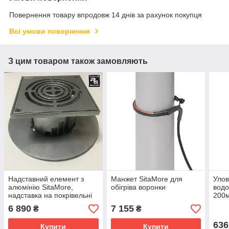
Повернення товару впродовж 14 днів за рахунок покупця
Всі умови повернення
З цим товаром також замовляють
Надставний елемент з
Манжет SitaMore для
Улов
алюмінію SitaMore,
обігріва воронки
водо
надставка на покрівельні
200
лійки 156х156
6 890
7 155
₴
₴
636
Купити
Купити