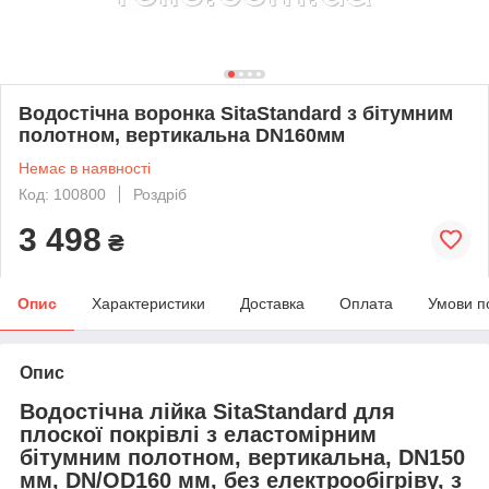
Водостічна воронка SitaStandard з бітумним
полотном, вертикальна DN160мм
Немає в наявності
Код: 100800
Роздріб
3 498
₴
Опис
Характеристики
Доставка
Оплата
Умови п
Опис
Водостічна лійка SitaStandard для
плоскої покрівлі з еластомірним
бітумним полотном, вертикальна, DN150
мм, DN/OD160 мм, без електрообігріву, з