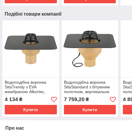
Подібні товари компанії
Водоподібна воронка
Водоподібна воронка
Водо
SitaTrendy з EVA
SitaStandard з бітумним
Sita
мембраною Alkortec,
полотном, вертикальне
поло
вертикальне під'єднання
під'єднання DN100 мм, з
під'
4 134
7 759,20
4 8
₴
₴
DN100 мм, без
електрообогрівом
елек
електрообогрівання
Купити
Купити
Про нас