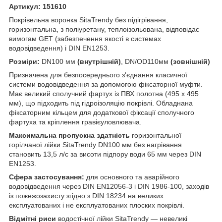
Артикул: 151610
Покрівельна воронка SitaTrendy без підігрівання,
горизонтальна, з поліуретану, теплоізольована, відповідає
вимогам GET (забезпечення якості в системах
водовідведення) і DIN EN1253.
Розміри:
DN100 мм
(внутрішній)
, DN/OD110мм
(зовнішній)
Призначена для безпосереднього з'єднання класичної
системи водовідведення за допомогою фіксаторної муфти.
Має великий сполучний фартух із ПВХ полотна (495 х 495
мм), що підходить під гідроізоляцію покрівлі. Обладнана
фіксаторним кільцем для додаткової фіксації сполучного
фартуха та кріплення гравієуловлювача.
Максимальна пропускна здатність
горизонтальної
горілчаної лійки SitaTrendy DN100 мм без нагрівання
становить 13,5 л/с за висоти підпору води 65 мм через DIN
EN1253.
Сфера застосування:
для основного та аварійного
водовідведення через DIN EN12056-3 і DIN 1986-100, заходів
із пожежозахисту згідно з DIN 18234 на великих
експлуатованих і не експлуатованих плоских покрівлі.
Відмітні риси
водостічної лійки SitaTrendy — невеликі