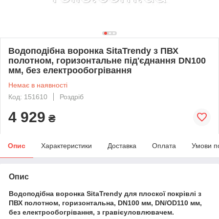
Водоподібна воронка SitaTrendy з ПВХ
полотном, горизонтальне під'єднання DN100
мм, без електрообогрівання
Немає в наявності
Код: 151610
Роздріб
4 929
₴
Опис
Характеристики
Доставка
Оплата
Умови п
Опис
Водоподібна воронка SitaTrendy для плоскої покрівлі з
ПВХ полотном, горизонтальна, DN100 мм, DN/OD110 мм,
без електрообогрівання, з гравієуловлювачем.