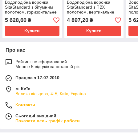
Водоподібна воронка
Водоподібна воронка
Водо
SitaStandard з бітумним
SitaStandard з ПВХ
Sita
полотном, горизонтальне
полотном, вертикальне
поло
під'єднання DN125 мм,
під'єднання DN70 мм, без
під'
5 628,60
4 897,20
5 6
₴
₴
без електрообогрівання
електрообогрівання
елек
Купити
Купити
Про нас
Рейтинг не сформований
Менше 5 відгуків за останній рік
Працює з 17.07.2010
м. Київ
Велика кільцева, 4-Б, Київ, Україна
Контакти
Сьогодні вихідний
Показати весь графік роботи