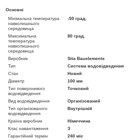
Основні
Мінімальна температура
-50 град.
навколишнього
середовища
Максимальна
80 град.
температура
навколишнього
середовища
Виробник
Sita Bauelemente
Тип
Система водовідведення
Стан
Новий
Діаметр
100 мм
Тип поверхневого
Точковий
водовідведення
Вид водовідведення
Організований
Тип організованого
Внутрішній
водовідведення
Країна виробник
Німеччина
Клас навантаження
З
Гарантійний термін
240 міс