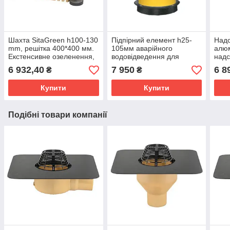
Шахта SitaGreen h100-130
Підпірний елемент h25-
Надс
mm, решітка 400*400 мм.
105мм аварійного
алюм
Екстенсивне озеленення,
водовідведення для
надс
зелена покрівля planter
воронок SitaTrendy,
лійк
6 932,40
7 950
6 8
₴
₴
geo
SitaMore
Купити
Купити
Подібні товари компанії