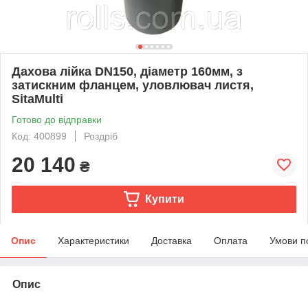
Дахова лійка DN150, діаметр 160мм, з
затискним фланцем, уловлювач листя,
SitaMulti
Готово до відправки
Код: 400899
Роздріб
20 140
₴
Купити
Опис
Характеристики
Доставка
Оплата
Умови п
Опис