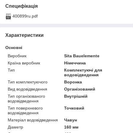
Специфікація
400899ru.pdf
Характеристики
Основні
Виробник
Sita Bauelemente
Країна виробник
Німеччина
Тип
Комплектуючі для
водовідведення
Тип комплектуючого
Воронка
Вид водовідведення
Організований
Тип організованого
Внутрішній
водовідведення
Тип поверхневого
Точковий
водовідведення
Матеріал водовідведення
Чавун
Діаметр
160 мм