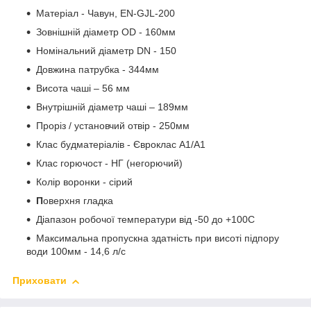
Матеріал - Чавун, EN-GJL-200
Зовнішній діаметр OD - 160мм
Номінальний діаметр DN - 150
Довжина патрубка - 344мм
Висота чаші – 56 мм
Внутрішній діаметр чаші – 189мм
Проріз / установчий отвір - 250мм
Клас будматеріалів - Євроклас A1/A1
Клас горючост - НГ (негорючий)
Колір воронки - сірий
П
оверхня гладка
Діапазон робочої температури від -50 до +100С
Максимальна пропускна здатність при висоті підпору
води 100мм - 14,6 л/с
Приховати