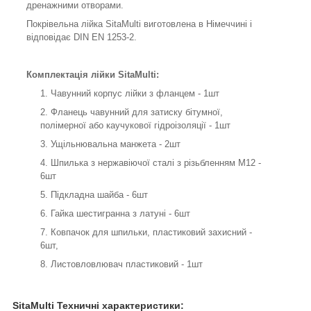
дренажними отворами.
Покрівельна лійка SitaMulti виготовлена в Німеччині і
відповідає DIN EN 1253-2.
Комплектація лійки SitaMulti:
Чавунний корпус лійки з фланцем - 1шт
Фланець чавунний для затиску бітумної,
полімерної або каучукової гідроізоляції - 1шт
Ущільнювальна манжета - 2шт
Шпилька з нержавіючої сталі з різьбленням M12 -
6шт
Підкладна шайба - 6шт
Гайка шестигранна з латуні - 6шт
Ковпачок для шпильки, пластиковий захисний -
6шт,
Листовловлювач пластиковий - 1шт
SitaMulti Техничні характеристики: