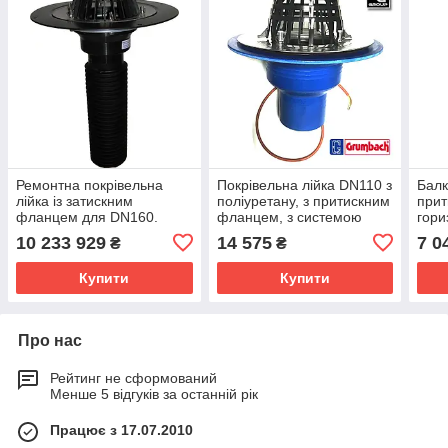
Ремонтна покрівельна
Покрівельна лійка DN110 з
Балк
лійка із затискним
поліуретану, з притискним
при
фланцем для DN160.
фланцем, з системою
гори
HL69/5
обігріву, Universal-Gully
DN7
10 233 929
14 575
7 0
₴
₴
Купити
Купити
Про нас
Рейтинг не сформований
Менше 5 відгуків за останній рік
Працює з 17.07.2010