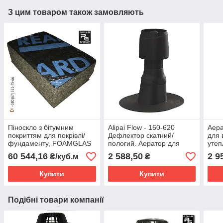
З цим товаром також замовляють
Піноскло з бітумним
Alipai Flow - 160-620
Аер
покриттям для покрівлі/
Дефлектор скатний/
для 
фундаменту, FOAMGLAS
пологий. Аератор для
утеп
T4+ READY BOARD
вентиляції утеплювача
сктн
60 544,16
2 588,50
2 9
₴/куб.м
₴
1200х600
скатної або плоскої
покрівлі
Купити
Купити
Подібні товари компанії