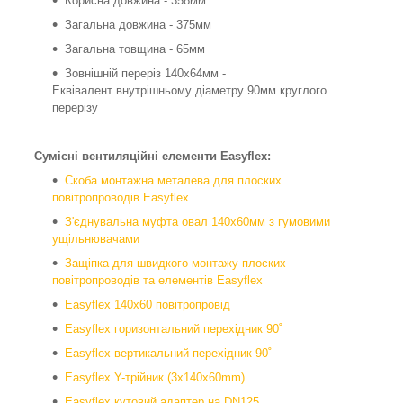
Корисна довжина - 358мм
Загальна довжина - 375мм
Загальна товщина - 65мм
Зовнішній переріз 140x64мм -
Еквівалент внутрішньому діаметру 90мм круглого
перерізу
Сумісні вентиляційні елементи Easyflex:
Скоба монтажна металева для плоских
повітропроводів Easyflex
З'єднувальна муфта овал 140x60мм з гумовими
ущільнювачами
Защіпка для швидкого монтажу плоских
повітропроводів та елементів Easyflex
Easyflex 140x60 повітропровід
Easyflex горизонтальний перехідник 90˚
Easyflex вертикальний перехідник 90˚
Easyflex Y-трійник (3x140x60mm)
Easyflex кутовий адаптер на DN125