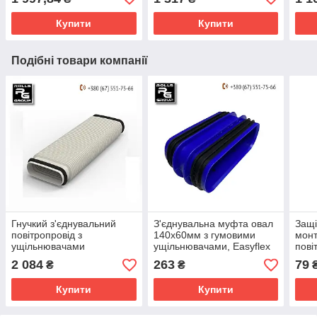
Купити
Купити
Подібні товари компанії
Гнучкий з'єднувальний
З'єднувальна муфта овал
Защі
повітропровід з
140x60мм з гумовими
монт
ущільнювачами
ущільнювачами, Easyflex
пові
140x60х420, Easyflex
елем
2 084
263
79
₴
₴
Купити
Купити