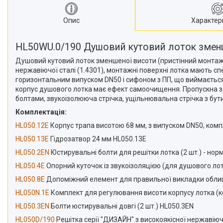
Опис
Характер
HL50WU.0/190 Душовий кутовий лоток зменше
Душовий кутовий лоток зменшеної висоти (пристінний монтаж) д
нержавіючої сталі (1.4301), монтажні поверхні лотка мають сп
горизонтальним випуском DN50 і сифоном з ПП, що виймається
корпус душового лотка має ефект самоочищення. Пропускна зда
болтами, звукоізолююча стрічка, ущільнювальна стрічка з бут
Комплектація:
HL050.12E
Корпус трапа висотою 68 мм, з випуском DN50, комп
HL050.13E
Гідрозатвор 24 мм HL050.13E
HL050.2EN
Юстирувальні болти для решітки лотка (2 шт.) - но
HL050.4E
Опорний куточок із звукоізоляцією (для душового лот
HL050.8E
Допоміжний елемент для правильної викладки обли
HL050N.1E
Комплект для регулювання висоти корпусу лотка (к
HL050.3EN
Болти юстирувальні довгі (2 шт.) HL050.3EN
HL050D/190
Решітка серії "ДИЗАЙН" з високоякісної нержавіюч