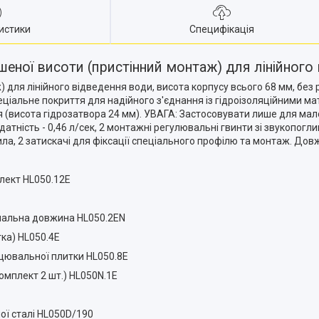
истики
Специфікація
ної висоти (пристінний монтаж) для лінійного
ля лінійного відведення води, висота корпусу всього 68 мм, без р
еціальне покриття для надійного з'єднання із гідроізоляційними ма
 (висота гідрозатвора 24 мм). УВАГА: Застосовувати лише для мал
тність - 0,46 л/сек, 2 монтажні регулювальні гвинти зі звукопог
ила, 2 затискачі для фіксації спеціального профілю та монтаж. Дов
лект HL050.12E
рмальна довжина HL050.2EN
ка) HL050.4E
цювальної плитки HL050.8E
омплект 2 шт.) HL050N.1E
ої сталі HL050D/190