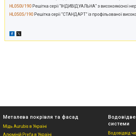
HL050I/190
Решітка серії "ІНДИВІДУАЛЬНА" з високоякісної нер
HL050S/190
Решітка серії "СТАНДАРТ" із профільованої висок
Металева покрівля та фасад
Водовідве
системи
Мідь Aurubis в Україні
Водовідвід ч
Алюміній Prefa в Україні