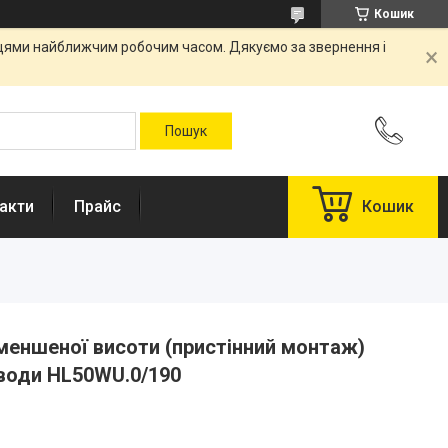
Кошик
вцями найближчим робочим часом. Дякуємо за звернення і
акти
Прайс
Кошик
меншеної висоти (пристінний монтаж)
 води HL50WU.0/190