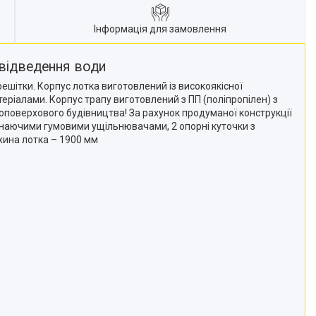
Інформація для замовлення
 відведення води
ешітки. Корпус лотка виготовлений із високоякісної
теріалами. Корпус трапу виготовлений з ПП (поліпропілен) з
оповерхового будівництва! За рахунок продуманої конструкції
линаючими гумовими ущільнювачами, 2 опорні куточки з
жина лотка – 1900 мм