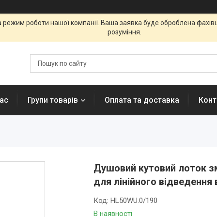
а режим роботи нашої компанії. Ваша заявка буде оброблена фахі
розуміння.
ас
Групи товарів
Оплата та доставка
Конт
Душовий кутовий лоток з
для лінійного відведення
Код:
HL50WU.0/190
В наявності