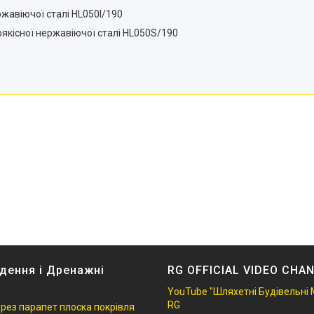
жавіючої сталі HL050I/190
оякісної нержавіючої сталі HL050S/190
дення і Дренажні
RG OFFICIAL VIDEO CHA
YouTube "Шляхетні Будівельні 
RG
ерез парапет плоска покрівля