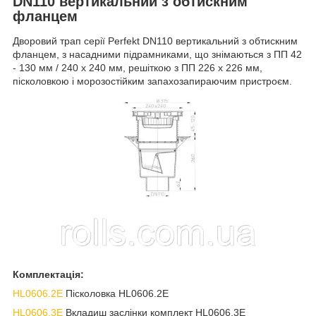
DN110 вертикальний з обтискним
фланцем
Дворовий трап серії Perfekt DN110 вертикальний з обтискним
фланцем, з насадними підрамниками, що знімаються з ПП 42
- 130 мм / 240 х 240 мм, решіткою з ПП 226 х 226 мм,
пісколовкою і морозостійким запахозапираючим пристроєм.
Комплектація:
HL0606.2E
Пісколовка HL0606.2E
HL0606.3E
Вкладиш заслінки комплект HL0606.3E