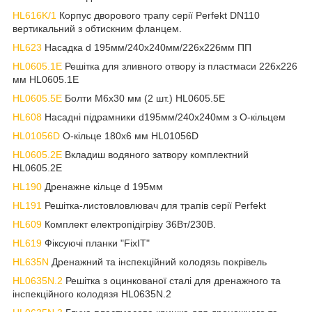
HL616K/1
Корпус дворового трапу серії Perfekt DN110
вертикальний з обтискним фланцем.
HL623
Насадка d 195мм/240х240мм/226х226мм ПП
HL0605.1E
Решітка для зливного отвору із пластмаси 226х226
мм HL0605.1E
HL0605.5E
Болти М6х30 мм (2 шт.) HL0605.5E
HL608
Насадні підрамники d195мм/240х240мм з О-кільцем
HL01056D
О-кільце 180х6 мм HL01056D
HL0605.2E
Вкладиш водяного затвору комплектний
HL0605.2E
HL190
Дренажне кільце d 195мм
HL191
Решітка-листовловлювач для трапів серії Perfekt
HL609
Комплект електропідігріву 36Вт/230В.
HL619
Фіксуючі планки "FixIT"
HL635N
Дренажний та інспекційний колодязь покрівель
HL0635N.2
Решітка з оцинкованої сталі для дренажного та
інспекційного колодязя HL0635N.2