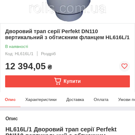
Дворовий трап серії Perfekt DN110
вертикальний з обтискним фланцем HL616L/1
В наявності
Код: HL616L/1
Роздріб
12 394,05
₴
Купити
Опис
Характеристики
Доставка
Оплата
Умови п
Опис
HL616L/1 Дворовий трап серії Perfekt