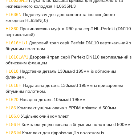
HL0635N.3
Глуха пластмасова кришка для дренажного та
інспекційного колодязя HL0635N.3
HL636N
Подовжувач для дренажного та інспекційного
колодязя HL635N(.0)
HL860
Протипожежна муфта R90 для серії HL-Perfekt (DN110
вертикальний)
HL616HL/1
Дворовий трап серії Perfekt DN110 вертикальний з
бітумним полотном
HL616LW/1
Дворовий трап серії Perfekt DN110 вертикальний з
обтискним фланцем
HL618
Надставна деталь 130мм/d 195мм із обтискним
фланцем.
HL618H
Надставна деталь 130мм/d 195мм із привареним
бітумним полотном.
HL620
Насадна деталь 105мм/d 195мм
HL86
Комплект ущільнювача з EPDM плівкою d 500мм.
HL86.0
Ущільнюючий комплект
HL86.H
Комплект ущільнювача з бітумним полотном d 500мм.
HL86.M
Комплект для гідроізоляції з полотном із