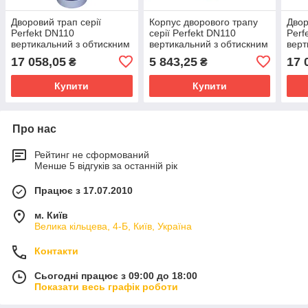
Дворовий трап серії
Корпус дворового трапу
Двор
Perfekt DN110
серії Perfekt DN110
Perf
вертикальний з обтискним
вертикальний з обтискним
верт
фланцем HL616.1/1
фланцем. HL616K/1
фла
17 058,05
5 843,25
17 
₴
₴
Купити
Купити
Про нас
Рейтинг не сформований
Менше 5 відгуків за останній рік
Працює з 17.07.2010
м. Київ
Велика кільцева, 4-Б, Київ, Україна
Контакти
Сьогодні працює з 09:00 до 18:00
Показати весь графік роботи