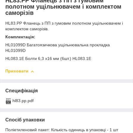
HL83.PP Фланець з ПП з гумовим
полотном ущільнювачем і комплектом
саморізів
HL83.PP Фланець з ПП з гумовим полотном ущільнювачем і
комплектом саморізів.
Комплектація:
HL01099D Багатоязичкова ущільнювальна прокладка
HL01099D
HL083.1E Болти 6,3 х16 мм (6шт.) HL083.1E
Приховати
Специфікація
hl83.pp.pdf
Спосіб упаковки
Поліетиленовий пакет: Кількість одиниць в упаковці - 1 шт