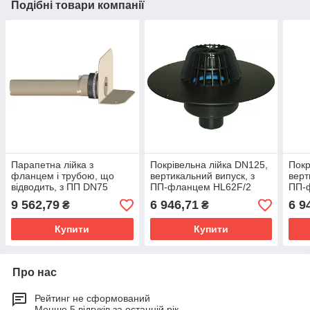
Подібні товари компанії
Парапетна лійка з
Покрівельна лійка DN125,
Покр
фланцем і трубою, що
вертикальний випуск, з
верт
відводить, з ПП DN75
ПП-фланцем HL62F/2
ПП-
HL68F.0/75
9 562,79
6 946,71
6 9
₴
₴
Купити
Купити
Про нас
Рейтинг не сформований
Менше 5 відгуків за останній рік