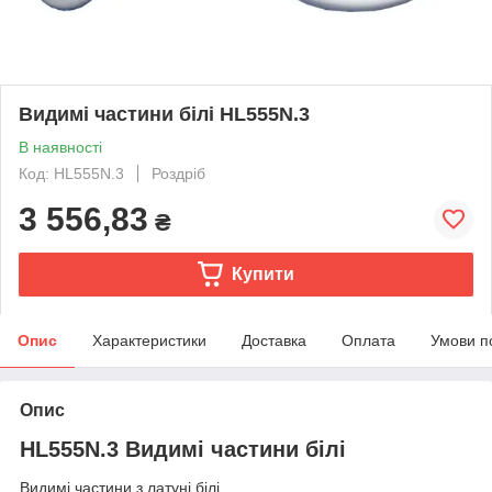
Видимі частини білі HL555N.3
В наявності
Код: HL555N.3
Роздріб
3 556,83
₴
Купити
Опис
Характеристики
Доставка
Оплата
Умови п
Опис
HL555N.3 Видимі частини білі
Видимі частини з латуні білі.