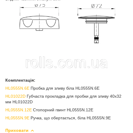
Комплектація:
HL0555N.6E
Пробка для зливу біла HL0555N.6E
HL01022D
Губчаста прокладка для пробки для зливу 40х32
мм HL01022D
HL0555N.12E
Стопорний гвинт HL0555N.12E
HL0555N.9E
Ручка, що обертається, біла HL0555N.9E
Приховати