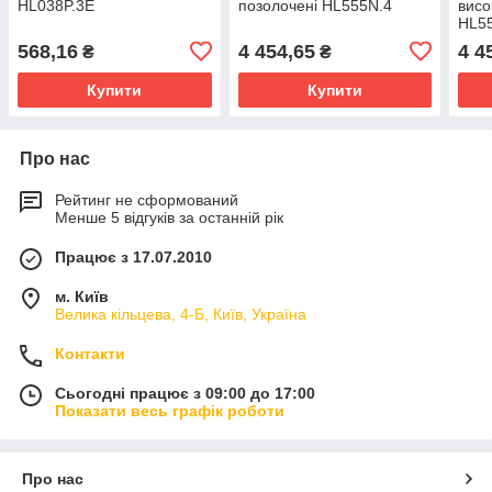
HL038P.3E
позолочені HL555N.4
висо
HL5
568,16
4 454,65
4 4
₴
₴
Купити
Купити
Про нас
Рейтинг не сформований
Менше 5 відгуків за останній рік
Працює з 17.07.2010
м. Київ
Велика кільцева, 4-Б, Київ, Україна
Контакти
Сьогодні працює з 09:00 до 17:00
Показати весь графік роботи
Про нас