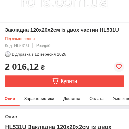
Закладна 120х20х2см із двох частин HL531U
Під замовлення
Код: HL531U
Роздріб
Відправка з
12 вересня 2026
2 016,12
₴
Купити
Опис
Характеристики
Доставка
Оплата
Умови п
Опис
HL531U Закладна 120х20х2см із двох