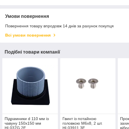
Умови повернення
Повернення товару впродовж 14 днів за рахунок покупця
Всі умови повернення
Подібні товари компанії
Підрамники d 110 мм із
Гвинт із потайною
Прок
чавуну 150х150 мм
головкою М6х8, 2 шт.
захи
HL037G.2E
HL03911.3E
вібр