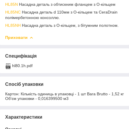
HL85N
Насадна деталь з обтискним фланцем з О-кільцем
HL85NC
Насадна деталь d 110мм з О-кільцем та CeraDrain
полімербетонною консоллю.
HL85NH
Насадна деталь з О-кільцем, з бітумним полотном.
Приховати
Специфікація
hl80.1h.pdf
Спосіб упаковки
Картон: Кількість одиниць в упаковці - 1 шт Вага Brutto - 1,52 кг
Об'єм упаковки - 0,016399500 м3
Характеристики
Основні