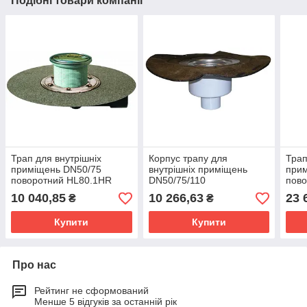
Подібні товари компанії
Трап для внутрішніх
Корпус трапу для
Трап
приміщень DN50/75
внутрішніх приміщень
при
поворотний HL80.1HR
DN50/75/110
пов
вертикальний HL317KH
10 040,85
10 266,63
23 
₴
₴
Купити
Купити
Про нас
Рейтинг не сформований
Менше 5 відгуків за останній рік