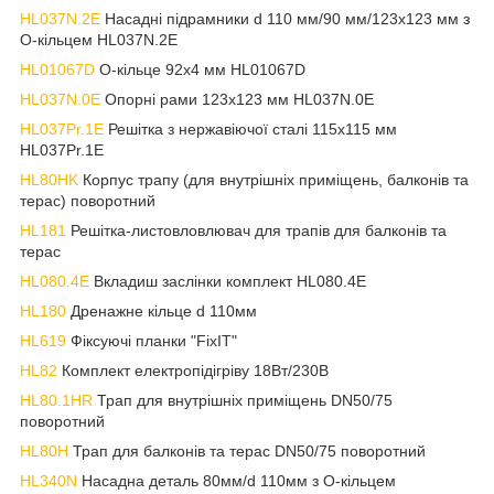
HL037N.2E
Насадні підрамники d 110 мм/90 мм/123х123 мм з
О-кільцем HL037N.2E
HL01067D
О-кільце 92х4 мм HL01067D
HL037N.0E
Опорні рами 123х123 мм HL037N.0E
HL037Pr.1E
Решітка з нержавіючої сталі 115х115 мм
HL037Pr.1E
HL80HK
Корпус трапу (для внутрішніх приміщень, балконів та
терас) поворотний
HL181
Решітка-листовловлювач для трапів для балконів та
терас
HL080.4E
Вкладиш заслінки комплект HL080.4E
HL180
Дренажне кільце d 110мм
HL619
Фіксуючі планки "FixIT"
HL82
Комплект електропідігріву 18Вт/230В
HL80.1HR
Трап для внутрішніх приміщень DN50/75
поворотний
HL80H
Трап для балконів та терас DN50/75 поворотний
HL340N
Насадна деталь 80мм/d 110мм з О-кільцем