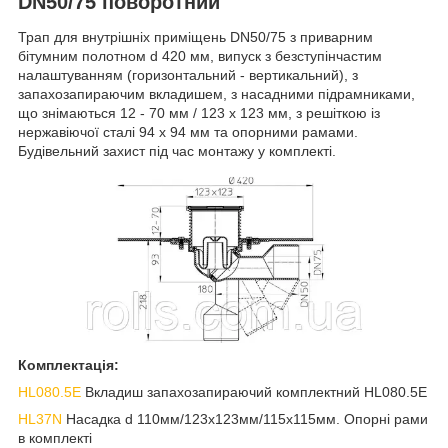
DN50/75 поворотний
Трап для внутрішніх приміщень DN50/75 з приварним
бітумним полотном d 420 мм, випуск з безступінчастим
налаштуванням (горизонтальний - вертикальний), з
запахозапираючим вкладишем, з насадними підрамниками,
що знімаються 12 - 70 мм / 123 х 123 мм, з решіткою із
нержавіючої сталі 94 х 94 мм та опорними рамами.
Будівельний захист під час монтажу у комплекті.
Комплектація:
HL080.5E
Вкладиш запахозапираючий комплектний HL080.5E
HL37N
Насадка d 110мм/123х123мм/115х115мм. Опорні рами
в комплекті