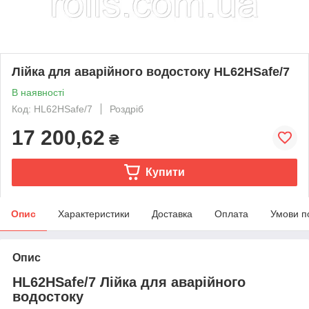
Лійка для аварійного водостоку HL62HSafe/7
В наявності
Код: HL62HSafe/7
Роздріб
17 200,62
₴
Купити
Опис
Характеристики
Доставка
Оплата
Умови п
Опис
HL62HSafe/7 Лійка для аварійного
водостоку