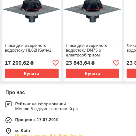
Лійка для аварійного
Лійка для аварійного
Лійк
водостоку HL62HSafe/2
водостоку DN75 з
водо
електрообігрівом
HL62.1HSafe/7
17 200,62
23 843,64
23 
₴
₴
Купити
Купити
Про нас
Рейтинг не сформований
Менше 5 відгуків за останній рік
Працює з 17.07.2010
м. Київ
Велика кільцева, 4-Б, Київ, Україна