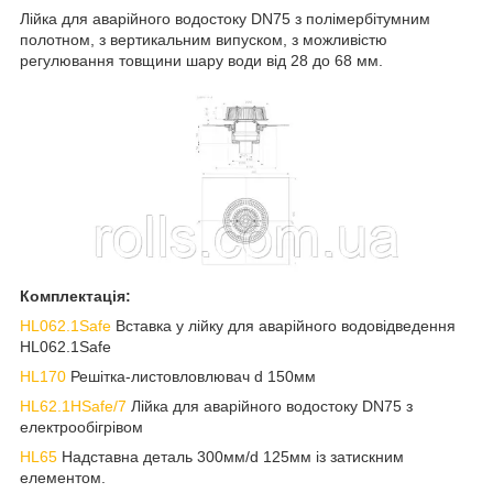
Лійка для аварійного водостоку DN75 з полімербітумним
полотном, з вертикальним випуском, з можливістю
регулювання товщини шару води від 28 до 68 мм.
Комплектація:
HL062.1Safe
Вставка у лійку для аварійного водовідведення
HL062.1Safe
HL170
Решітка-листовловлювач d 150мм
HL62.1HSafe/7
Лійка для аварійного водостоку DN75 з
електрообігрівом
HL65
Надставна деталь 300мм/d 125мм із затискним
елементом.