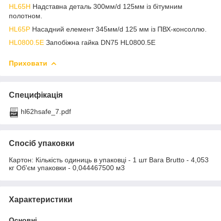
HL65H
Надставна деталь 300мм/d 125мм із бітумним
полотном.
HL65P
Насадний елемент 345мм/d 125 мм із ПВХ-консоллю.
HL0800.5E
Запобіжна гайка DN75 HL0800.5E
Приховати
Специфікація
hl62hsafe_7.pdf
Спосіб упаковки
Картон: Кількість одиниць в упаковці - 1 шт Вага Brutto - 4,053
кг Об'єм упаковки - 0,044467500 м3
Характеристики
Основні