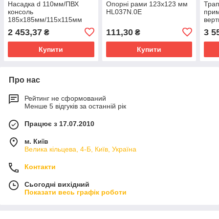
Насадка d 110мм/ПВХ
Опорні рами 123х123 мм
Трап
консоль
HL037N.0E
прим
185х185мм/115х115мм
верт
HL37NP
123
2 453,37
111,30
3 5
₴
₴
HL3
Купити
Купити
Про нас
Рейтинг не сформований
Менше 5 відгуків за останній рік
Працює з 17.07.2010
м. Київ
Велика кільцева, 4-Б, Київ, Україна
Контакти
Сьогодні вихідний
Показати весь графік роботи