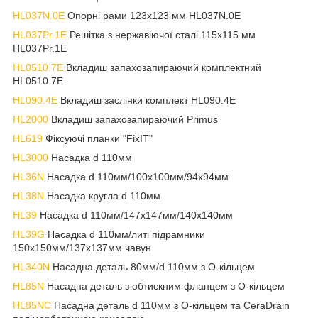
HL037N.0E
Опорні рами 123х123 мм HL037N.0E
HL037Pr.1E
Решітка з нержавіючої сталі 115х115 мм
HL037Pr.1E
HL0510.7E
Вкладиш запахозапираючий комплектний
HL0510.7E
HL090.4E
Вкладиш заслінки комплект HL090.4E
HL2000
Вкладиш запахозапираючий Primus
HL619
Фіксуючі планки "FixIT"
HL3000
Насадка d 110мм
HL36N
Насадка d 110мм/100х100мм/94х94мм
HL38N
Насадка кругла d 110мм
HL39
Насадка d 110мм/147х147мм/140х140мм
HL39G
Насадка d 110мм/литі підрамники
150х150мм/137х137мм чавун
HL340N
Насадна деталь 80мм/d 110мм з О-кільцем
HL85N
Насадна деталь з обтискним фланцем з О-кільцем
HL85NC
Насадна деталь d 110мм з О-кільцем та CeraDrain