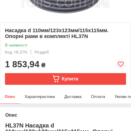
Насадка d 110мм/123х123мм/115х115мм.
Опорні рами в комплекті HL37N
В наявності
Код: HL37N
Роздріб
1 853,94
₴
Купити
Опис
Характеристики
Доставка
Оплата
Умови п
Опис
HL37N Насадка d