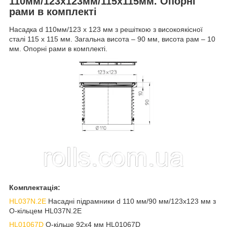
110мм/123х123мм/115х115мм. Опорні
рами в комплекті
Насадка d 110мм/123 х 123 мм з решіткою з високоякісної
сталі 115 х 115 мм. Загальна висота – 90 мм, висота рам – 10
мм. Опорні рами в комплекті.
Комплектація:
HL037N.2E
Насадні підрамники d 110 мм/90 мм/123х123 мм з
О-кільцем HL037N.2E
HL01067D
О-кільце 92х4 мм HL01067D