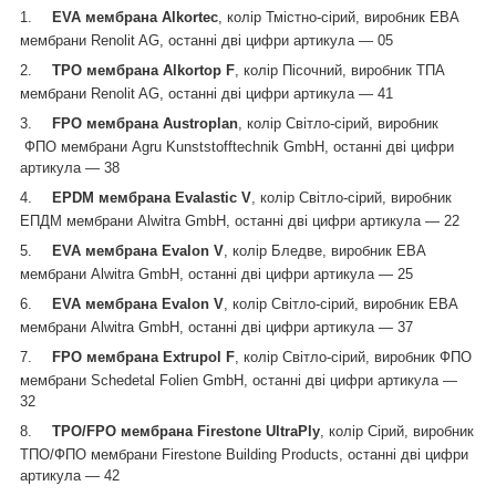
1.
EVA
мембран
а
Alkortec
, колір Т
містно-сірий
, виробник ЕВА
мембрани
Renolit AG
, останні дві цифри артикула — 05
2.
ТРО мембрана
Alkortop F
, колір Пісочний, виробник ТПА
мембрани
Renolit AG
, останні дві цифри артикула — 41
3.
FPO
мембрана Austroplan
, колір Світло-сірий, виробник
ФПО мембрани Agru Kunststofftechnik GmbH, останні дві цифри
артикула — 38
4.
EPDM мембрана Evalastic V
, колір Світло-сірий, виробник
ЕПДМ мембрани Alwitra GmbH
, останні дві цифри артикула — 22
5.
EVA мембрана Evalon V
, колір Б
ледве
, виробник ЕВА
мембрани
Alwitra GmbH
, останні дві цифри артикула — 25
6.
EVA мембрана Evalon V
, колір
Світло-сірий
, виробник ЕВА
мембрани Alwitra GmbH, останні дві цифри артикула —
37
7.
FPO
мембрана Extrupol F
, колір Світло-сірий, виробник ФПО
мембрани Schedetal Folien GmbH, останні дві цифри артикула —
32
8.
TPO/FPO мембрана Firestone UltraPly
, колір Сірий, виробник
ТПО/ФПО мембрани Firestone Building Products, останні дві цифри
артикула — 42