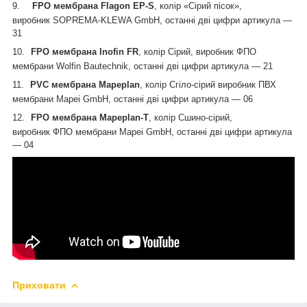
9.
FPO мембрана Flagon EP-S
, колір «Сірий пісок
»,
виробник
SOPREMA-KLEWA GmbH, останні дві цифри артикула —
31
10.
FPO мембрана Inofin FR
, колір Сірий
, виробник ФПО
мембрани
Wolfin Bautechnik, останні дві цифри артикула — 21
11.
PVC
мембрана
Mapeplan
, колір С
гіло-сірий
виробник ПВХ
мембрани
Mapei GmbH
,
останні дві цифри артикула —
06
12.
FPO
мембрана
Mapeplan-T
, колір С
шино-сірий,
виробник
ФПО
мембрани Mapei GmbH, останні дві цифри артикула
—
04
Приховати