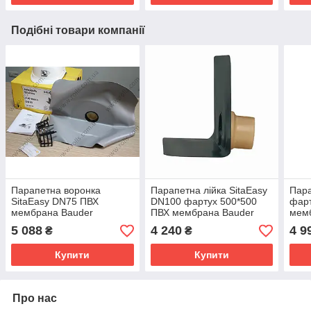
Подібні товари компанії
Парапетна воронка
Парапетна лійка SitaEasy
Пара
SitaEasy DN75 ПВХ
DN100 фартух 500*500
фарт
мембрана Bauder
ПВХ мембрана Bauder
мем
Thermofol U15 фартух
Thermofol U15
PVC
5 088
4 240
4 9
₴
₴
500*500 (Німеччина)
Купити
Купити
Про нас