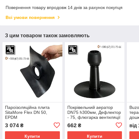
Повернення товару впродовж 14 днів за рахунок покупця
Всі умови повернення
З цим товаром також замовляють
Пароізоляційна плита
Покрівельний аератор
Buzo
SitaMore Flex DN 50,
DN75 h300мм, Дефлектор
тера
EPDM
- 75, флюгарка вентиляції
дошк
утеплювача плоскої
3 074
662
₴
₴
від
покрівлі, Finland
Купити
Купити