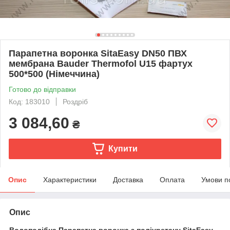
Парапетна воронка SitaEasy DN50 ПВХ
мембрана Bauder Thermofol U15 фартух
500*500 (Німеччина)
Готово до відправки
Код: 183010
Роздріб
3 084,60
₴
Купити
Опис
Характеристики
Доставка
Оплата
Умови п
Опис
Водоподібна Парапетна воронка з поліуретану SitaEasy