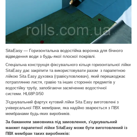
SitaEasy — Горизонтальна водостійка воронка для бічного
відведення води з будь-якої плоскої покрівлі.
Спеціальна конструкція фіксувального кільця горизонтальної лійки
SitaEasy дає закріпити та використовувати разом з парапетною
лійкою Sita Easy духовка (гравієуловлювач), який перешкоджає
потраплянню листя, гравію та інших сторонніх предметів у
водостійку трубу, запобігаючи засміченню водостічної
системи. HL68P.0/50
З'єднувальний фартух кутовий лійки Sita Easy виготовлені з
універсальної ПВХ мембрани, яка надійно зварюється з ПВХ
мембранами будь-яких виробників.
За бажанням замовника під замовлення, з'єднувальний
манжет парапетної лійки SitaEasy може бути виготовлений із
ПВХ мембран таких виробників: