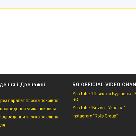
дення і Дренажні
RG OFFICIAL VIDEO CHA
YouTube "Шляхетні Будівельні 
RG
ерез парапет плоска покрівля
YouTube "Buzon - Україна"
овідведення м'яка покрівля
Instagram "Rolls Group"
овідведення плоска покрівля
вля