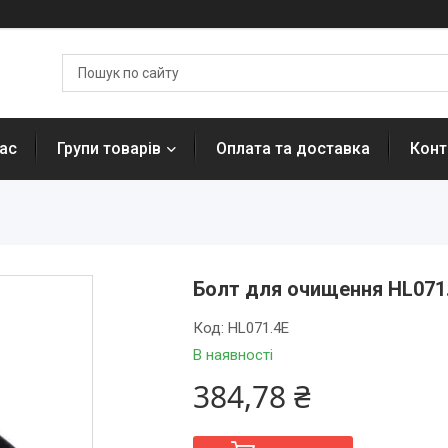
ас
Групи товарів
Оплата та доставка
Конт
Болт для очищення HL071
Код:
HL071.4E
В наявності
384,78 ₴