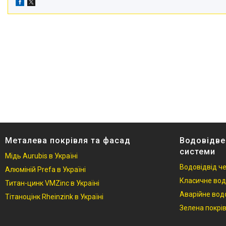
Металева покрівля та фасад
Водовідве
системи
Мідь Aurubis в Україні
Водовідвід ч
Алюміній Prefa в Україні
Класичне вод
Титан-цинк VMZinc в Україні
Аварійне вод
Тітаноцінк Rheinzink в Україні
Зелена покрі