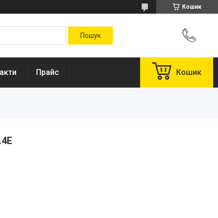
Кошик
акти
Прайс
Кошик
.4E