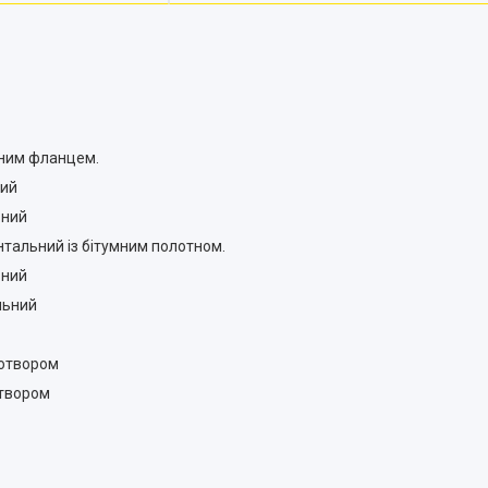
кним фланцем.
ний
ьний
тальний із бітумним полотном.
ьний
льний
 отвором
отвором