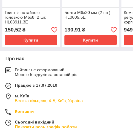
Гвинт із потайною
Болти М6х30 мм (2 шт.)
Комп
головкою М6х8, 2 шт.
HL0605.5E
регу
HL03911.3E
корп
шт.)
150,52
130,91
949
₴
₴
Купити
Купити
Про нас
Рейтинг не сформований
Менше 5 відгуків за останній рік
Працює з 17.07.2010
м. Київ
Велика кільцева, 4-Б, Київ, Україна
Контакти
Сьогодні вихідний
Показати весь графік роботи