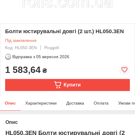
Болти юстирувальні довгі (2 шт.) HL050.3EN
Під замовлення
Код: HL050.3EN
Роздріб
Відправка з
05 вересня 2026
1 583,64
₴
Купити
Опис
Характеристики
Доставка
Оплата
Умови п
Опис
HL050.3EN Болти юстирувальні довгі (2