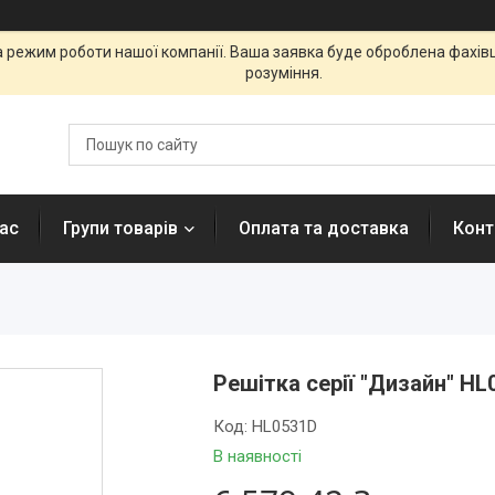
а режим роботи нашої компанії. Ваша заявка буде оброблена фахі
розуміння.
ас
Групи товарів
Оплата та доставка
Конт
Решітка серії "Дизайн" HL
Код:
HL0531D
В наявності