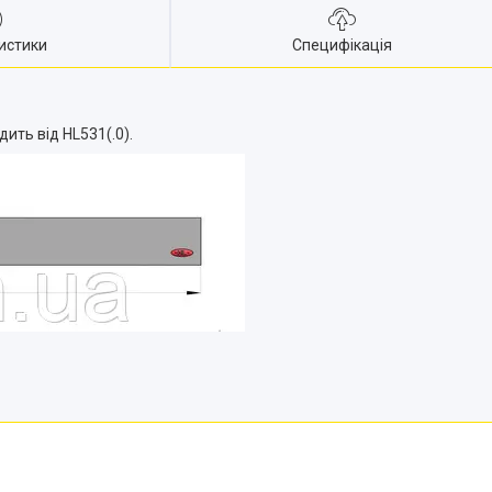
истики
Специфікація
ить від HL531(.0).