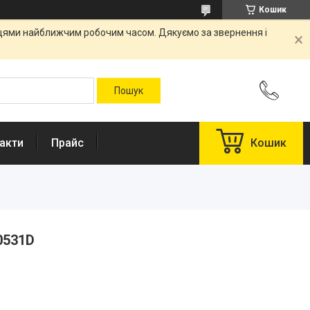
Кошик
вцями найближчим робочим часом. Дякуємо за звернення і
акти
Прайс
Кошик
0531D