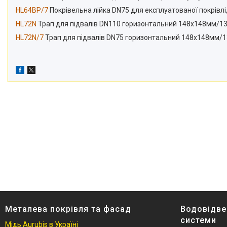
HL64BP/7
Покрівельна лійка DN75 для експлуатованої покрівлі
HL72N
Трап для підвалів DN110 горизонтальний 148х148мм/1
HL72N/7
Трап для підвалів DN75 горизонтальний 148х148мм/
Металева покрівля та фасад
Водовідве
системи
Мідь Aurubis в Україні