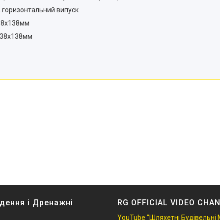
, горизонтальний випуск
38х138мм
138х138мм
дення і Дренажні
RG OFFICIAL VIDEO CHA
YouTube "Шляхетні Будівельні 