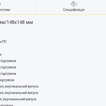
истики
Специфікація
 мм/148х148 мм
м ПП
м
підігрівом
підігрівом
підігрівом
ідігрівом
влі, вертикальний випуск
влі, вертикальний випуск
і, вертикальний випуск
дігрівом