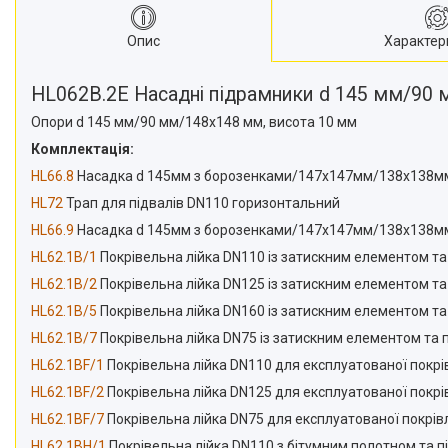
Опис
Характер
HL062B.2E Насадні підрамники d 145 мм/90
Опори d 145 мм/90 мм/148х148 мм, висота 10 мм
Комплектація:
HL66.8
Насадка d 145мм з борозенками/147х147мм/138х138м
HL72
Трап для підвалів DN110 горизонтальний
HL66.9
Насадка d 145мм з борозенками/147х147мм/138х138м
HL62.1B/1
Покрівельна лійка DN110 із затискним елементом та 
HL62.1B/2
Покрівельна лійка DN125 із затискним елементом та 
HL62.1B/5
Покрівельна лійка DN160 із затискним елементом та 
HL62.1B/7
Покрівельна лійка DN75 із затискним елементом та п
HL62.1BF/1
Покрівельна лійка DN110 для експлуатованої покрі
HL62.1BF/2
Покрівельна лійка DN125 для експлуатованої покрі
HL62.1BF/7
Покрівельна лійка DN75 для експлуатованої покрівл
HL62.1BH/1
Покрівельна лійка DN110 з бітумним полотном та пі