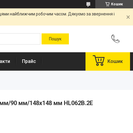
Кошик
вцями найближчим робочим часом. Дякуємо за звернення і
акти
Прайс
Кошик
 мм/90 мм/148х148 мм HL062B.2E