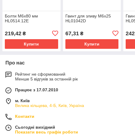
Болти М6х80 мм
Гвинт для зливу М6х25
Гвин
HL0514.12E
HL01042D
HL0
219,42
67,31
242
₴
₴
Купити
Купити
Про нас
Рейтинг не сформований
Менше 5 відгуків за останній рік
Працює з 17.07.2010
м. Київ
Велика кільцева, 4-Б, Київ, Україна
Контакти
Сьогодні вихідний
Показати весь графік роботи