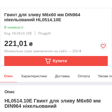
Гвинт для зливу M6х60 мм DIN964
нікельований HL0514.10E
В наявності
Код: HL0514.10E
Роздріб
221,01
₴
Мінімальна сума замовлення на сайті — 250 ₴
Купити
Опис
Характеристики
Доставка
Оплата
Умови п
Опис
HL0514.10E Гвинт для зливу M6х60 мм
DIN964 нікельований