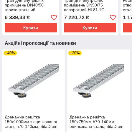
Трап для внутрішніх
Трап для внутрішніх
Реші
приміщень DN40/50
приміщень DN50/75
отво
горизонтальний
поворотний HL81.1G
стал
HL510NPrG
HL0
6 339,33
7 220,72
1 1
₴
₴
Купити
Купити
Акційні пропозиції та новинки
–40%
–20%
Дренажна решітка
Дренажна решітка
150х1000мм з оцинкованої
150х750мм h70-140мм,
сталі, h70-140мм, SitaDrain
оцинкована сталь, SitaDrain
Klassik
Klassik