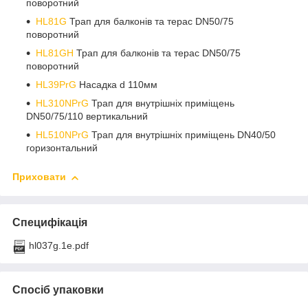
поворотний
HL81G
Трап для балконів та терас DN50/75
поворотний
HL81GH
Трап для балконів та терас DN50/75
поворотний
HL39PrG
Насадка d 110мм
HL310NPrG
Трап для внутрішніх приміщень
DN50/75/110 вертикальний
HL510NPrG
Трап для внутрішніх приміщень DN40/50
горизонтальний
Приховати
Специфікація
hl037g.1e.pdf
Спосіб упаковки