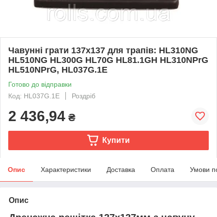
Чавунні грати 137х137 для трапів: HL310NG
HL510NG HL300G HL70G HL81.1GH HL310NPrG
HL510NPrG, HL037G.1E
Готово до відправки
Код: HL037G.1E
Роздріб
2 436,94
₴
Купити
Опис
Характеристики
Доставка
Оплата
Умови п
Опис