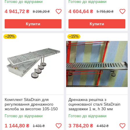
Готово до відправки
Готово до відправки
4 941,72
4 604,64
₴
₴
8 236,20 ₴
5 755,80 ₴
Купити
Купити
–20%
–15%
Комплект SitaDrain для
Дренажна решітка з
регулювання дренажного
оцинкованої сталі SitaDrain
жолоба за висотою 105-150
завдовжки 1 м, h 30 мм
мм, оцинк. сталь
Готово до відправки
Готово до відправки
1 144,80
3 784,20
₴
₴
1 431 ₴
4 452 ₴