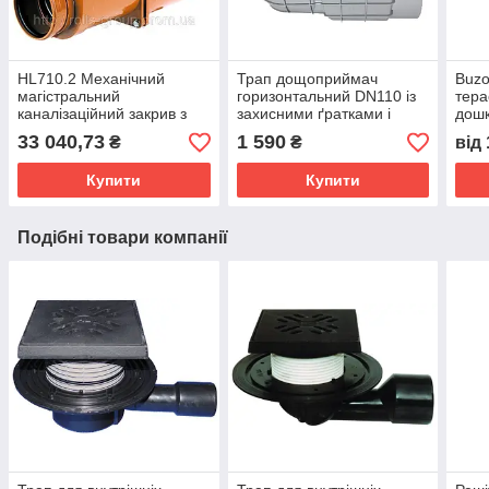
HL710.2 Механічний
Трап дощоприймач
Buzo
магістральний
горизонтальний DN110 із
тера
каналізаційний закрив з
захисними ґратками і
дошк
ABS, DN110 мм, Австрія
морозостійким клапаном,
33 040,73
1 590
₴
₴
від
із ревізійним лючком
Купити
Купити
Подібні товари компанії