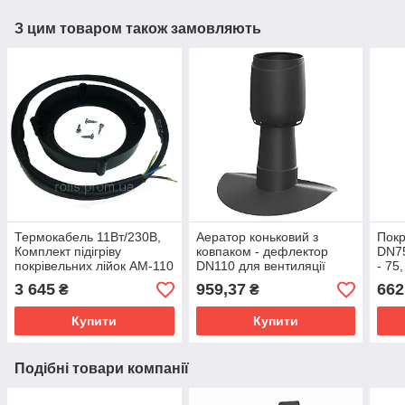
З цим товаром також замовляють
Термокабель 11Вт/230В,
Аератор коньковий з
Покр
Комплект підігріву
ковпаком - дефлектор
DN7
покрівельних лійок АМ-110
DN110 для вентиляції
- 75
утеплювача плоскої
утеп
3 645
959,37
662
₴
₴
покрівлі, Alipai Flow - 14
покр
Купити
Купити
Подібні товари компанії