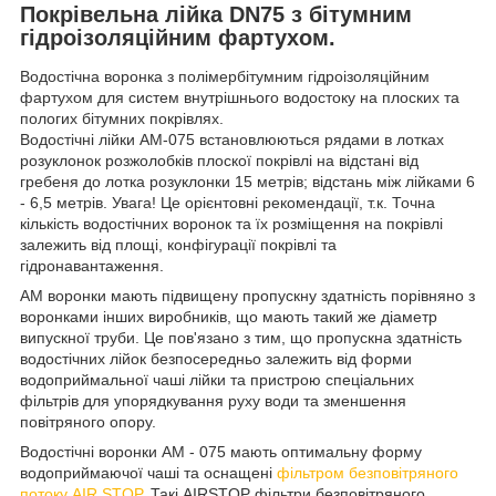
Покрівельна лійка DN75 з бітумним
гідроізоляційним фартухом.
Водостічна воронка з полімербітумним гідроізоляційним
фартухом для систем внутрішнього водостоку на плоских та
пологих бітумних покрівлях.
Водостічні лійки AM-075 встановлюються рядами в лотках
розуклонок розжолобків плоскої покрівлі на відстані від
гребеня до лотка розуклонки 15 метрів; відстань між лійками 6
- 6,5 метрів. Увага! Це орієнтовні рекомендації, т.к. Точна
кількість водостічних воронок та їх розміщення на покрівлі
залежить від площі, конфігурації покрівлі та
гідронавантаження.
АМ воронки мають підвищену пропускну здатність порівняно з
воронками інших виробників, що мають такий же діаметр
випускної труби. Це пов'язано з тим, що пропускна здатність
водостічних лійок безпосередньо залежить від форми
водоприймальної чаші лійки та пристрою спеціальних
фільтрів для упорядкування руху води та зменшення
повітряного опору.
Водостічні воронки AM - 075 мають оптимальну форму
водоприймаючої чаші та оснащені
фільтром безповітряного
потоку AIR STOP
. Такі AIRSTOP фільтри безповітряного