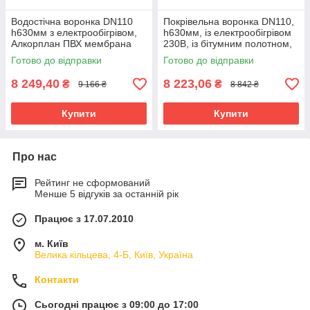
Водостічна воронка DN110
Покрівельна воронка DN110,
h630мм з електрообігрівом,
h630мм, із електрообігрівом
Алкорплан ПВХ мембрана
230В, із бітумним полотном,
Alkorplan
Finland
Готово до відправки
Готово до відправки
8 249,40
8 223,06
₴
₴
9 166 ₴
8 842 ₴
Купити
Купити
Про нас
Рейтинг не сформований
Менше 5 відгуків за останній рік
Працює з 17.07.2010
м. Київ
Велика кільцева, 4-Б, Київ, Україна
Контакти
Сьогодні працює з 09:00 до 17:00