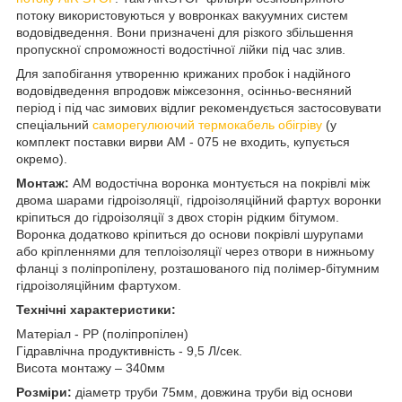
потоку використовуються у вовронках вакуумних систем
водовідведення. Вони призначені для різкого збільшення
пропускної спроможності водостічної лійки під час злив.
Для запобігання утворенню крижаних пробок і надійного
водовідведення впродовж міжсезоння, осінньо-весняний
період і під час зимових відлиг рекомендується застосовувати
спеціальний
саморегулюючий термокабель обігріву
(у
комплект поставки вирви AM - 075 не входить, купується
окремо).
Монтаж:
АМ водостічна воронка монтується на покрівлі між
двома шарами гідроізоляції, гідроізоляційний фартух воронки
кріпиться до гідроізоляції з двох сторін рідким бітумом.
Воронка додатково кріпиться до основи покрівлі шурупами
або кріпленнями для теплоізоляції через отвори в нижньому
фланці з поліпропілену, розташованого під полімер-бітумним
гідроізоляційним фартухом.
Технічні характеристики:
Матеріал - PP (поліпропілен)
Гідравлічна продуктивність - 9,5 Л/сек.
Висота монтажу – 340мм
Розміри:
діаметр труби 75мм, довжина труби від основи