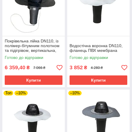
Покрівельна лійка DN110, із
полімер-бітумним полотном
Водостічна воронка DN110,
та підігрівом, вертикальна,
фланець ПВХ мембрана
Finland
Готово до відправки
Готово до відправки
6 359,40
3 852
₴
₴
7 066 ₴
4 280 ₴
Купити
Купити
Топ
–10%
–10%