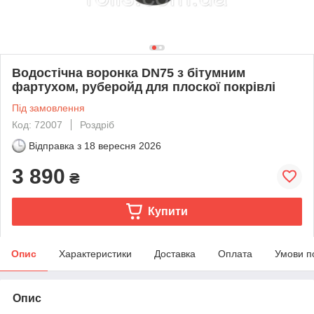
Водостічна воронка DN75 з бітумним
фартухом, руберойд для плоскої покрівлі
Під замовлення
Код: 72007
Роздріб
Відправка з
18 вересня 2026
3 890
₴
Купити
Опис
Характеристики
Доставка
Оплата
Умови п
Опис