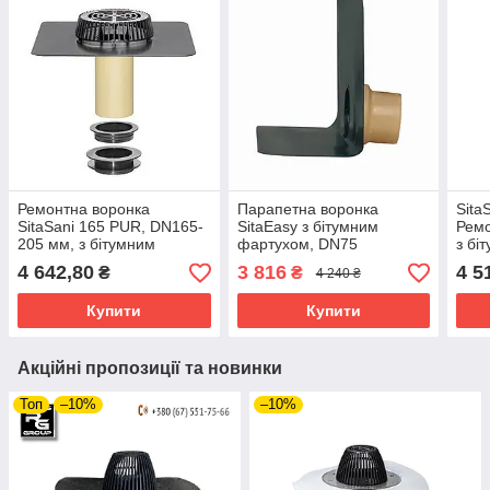
Ремонтна воронка
Парапетна воронка
Sita
SitaSani 165 PUR, DN165-
SitaEasy з бітумним
Ремо
205 мм, з бітумним
фартухом, DN75
з бі
полотном, довжина труби
4 642,80
3 816
4 5
₴
₴
4 240 ₴
200 мм
Купити
Купити
Акційні пропозиції та новинки
Топ
–10%
–10%