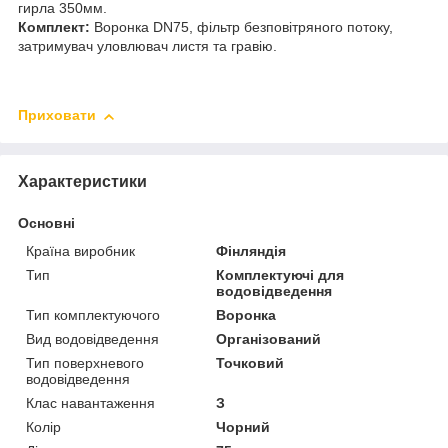
гирла 350мм.
Комплект:
Воронка DN75, фільтр безповітряного потоку,
затримувач уловлювач листя та гравію.
Приховати
Характеристики
Основні
Країна виробник
Фінляндія
Тип
Комплектуючі для
водовідведення
Тип комплектуючого
Воронка
Вид водовідведення
Організований
Тип поверхневого
Точковий
водовідведення
Клас навантаження
З
Колір
Чорний