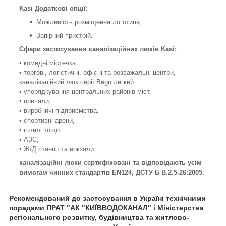
Kasi Додаткові опції:
Можливість розміщення логотипа;
Запірний пристрій.
Сфери застосування каналізаційних люків Kasi:
• комедні містечка,
• торгові, логістичні, офісні та розважальні центри,
каналізаційний люк серії Begu легкий
• упорядкування центральних районів міст,
• причали,
• виробничі підприємства,
• спортивні арени,
• готелі тощо
• АЗС,
• Ж/Д станції та вокзали
каналізаційні люки сертифіковані та відповідають усім
вимогам чинних стандартів EN124, ДСТУ Б В.2.5-26:2005.
Рекомендований до застосування в Україні технічними
порадами ПРАТ "АК "КИЇВВОДОКАНАЛ" і Міністерства
регіонального розвитку, будівництва та житлово-