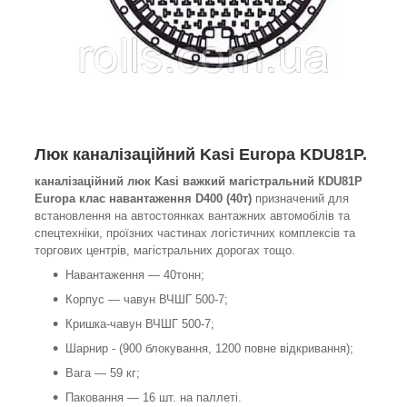
Люк каналізаційний Kasi Europa KDU81P.
каналізаційний люк Kasi важкий магістральний КDU81P
Europa клас навантаження D400 (40т)
призначений для
встановлення на автостоянках вантажних автомобілів та
спецтехніки, проїзних частинах логістичних комплексів та
торгових центрів, магістральних дорогах тощо.
Навантаження — 40тонн;
Корпус — чавун ВЧШГ 500-7;
Кришка-чавун ВЧШГ 500-7;
Шарнир - (90
0
блокування, 120
0
повне відкривання);
Вага — 59 кг;
Паковання — 16 шт. на паллеті.