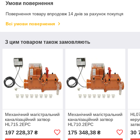
Умови повернення
Повернення товару впродовж 14 днів за рахунок покупця
Всі умови повернення
З цим товаром також замовляють
Механічний магістральний
Механічний магістральний
HL0
каналізаційний затвор
каналізаційний затвор
керу
HL715.2EPC
HL710.2EPC
затв
HL7
197 228,37
175 348,38
30 
₴
₴