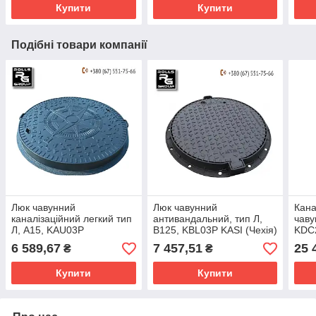
Купити
Купити
Подібні товари компанії
Люк чавунний
Люк чавунний
Кана
каналізаційний легкий тип
антивандальний, тип Л,
чаву
Л, А15, KAU03P
В125, KBL03P KASI (Чехія)
KDC2
магі
6 589,67
7 457,51
25 
₴
₴
(Чех
Купити
Купити