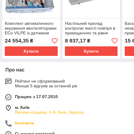
Комплект автоматичного
Настільний прилад
Бага
керування вентиляторами
контролю якості повітря в
неза
ECo VILPE ​​із датчиком
приміщеннях та рівня
прим
вологості повітря, ECO
CO2, VILPE DESKTOP
Heal
24 554,35
8 937,17
15 
₴
₴
IDEAL WIRELESS
CO2 Монітор, FINLAND
СО2
Купити
Купити
Про нас
Рейтинг не сформований
Менше 5 відгуків за останній рік
Працює з 17.07.2010
м. Київ
Велика кільцева, 4-Б, Київ, Україна
Контакти
Сьогодні вихідний