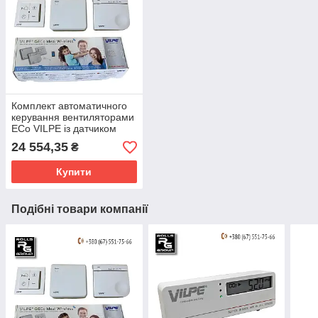
Комплект автоматичного
керування вентиляторами
ECo VILPE ​​із датчиком
вологості повітря, ECO
24 554,35
₴
IDEAL WIRELESS
Купити
Подібні товари компанії