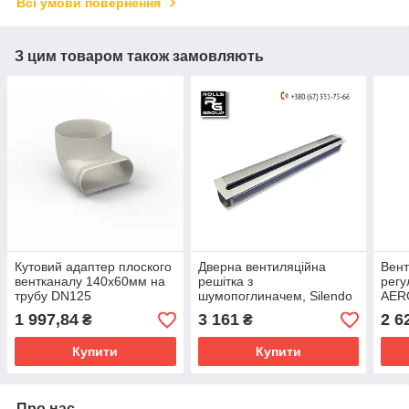
Всі умови повернення
З цим товаром також замовляють
Кутовий адаптер плоского
Дверна вентиляційна
Вент
вентканалу 140x60мм на
решітка з
регу
трубу DN125
шумопоглиначем, Silendo
AER
Belgium
Belg
1 997,84
3 161
2 6
₴
₴
Купити
Купити
Про нас