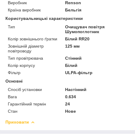
Виробник
Renson
Країна виробник
Бельгія
Користувальницькі характеристики
Тип
Очищувач повітря
Шумопоглотник
Колір зовнішнього ґратки
Білий RR20
Зовнішній діаметр
125 мм
повітроводу
Тип провітрювача
Стінний
Колір корпусу
Білий
Фільтр
ULPA-фільтр
Основні
Спосіб установки
Настінний
Вага
0.634
Гарантійний термін
24
Стан
Нове
Приховати