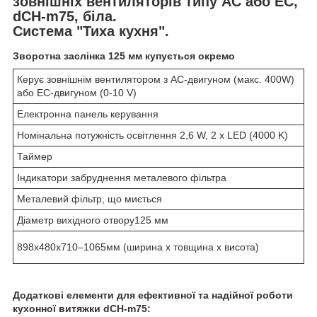
зовнішніх вентиляторів типу AC або EC,
dCH-m75, біла.
Система "Тиха кухня".
Зворотна заслінка 125 мм купується окремо
Керує зовнішнім вентилятором з AC-двигуном (макс. 400W)
або EC-двигуном (0-10 V)
Електронна панель керування
Номінальна потужність освітлення 2,6 W, 2 x LED (4000 K)
Таймер
Індикатори забруднення металевого фільтра
Металевий фільтр, що миється
Діаметр вихідного отвору125 мм
898x480x710–1065мм (ширина х товщина х висота)
Додаткові елементи для ефективної та надійної роботи
кухонної витяжки dCH-m75: