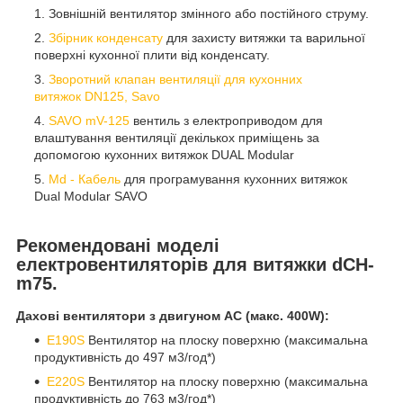
Зовнішній вентилятор змінного або постійного струму.
Збірник конденсату
для захисту витяжки та варильної
поверхні кухонної плити від конденсату.
Зворотний клапан вентиляції для кухонних
витяжок DN125, Savo
SAVO mV-125
вентиль з електроприводом для
влаштування вентиляції декількох приміщень за
допомогою кухонних витяжок DUAL Modular
Md - Кабель
для програмування кухонних витяжок
Dual Modular SAVO
Рекомендовані моделі
електровентиляторів для витяжки dCH-
m75.
Дахові вентилятори з двигуном АС (макс. 400W):
E190S
Вентилятор на плоску поверхню (максимальна
продуктивність до 497 м3/год*)
E220S
Вентилятор на плоску поверхню (максимальна
продуктивність до 763 м3/год*)