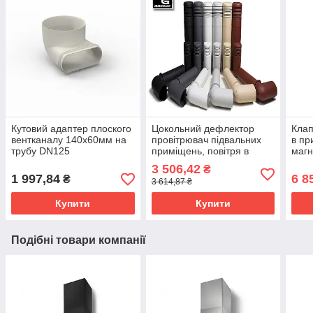
Кутовий адаптер плоского
Цокольний дефлектор
Клап
вентканалу 140x60мм на
провітрювач підвальних
в пр
трубу DN125
приміщень, повітря в
магн
камін, ROSS - 125/135
філь
3 506,42
₴
Velc
1 997,84
6 8
₴
3 614,87 ₴
Купити
Купити
Подібні товари компанії