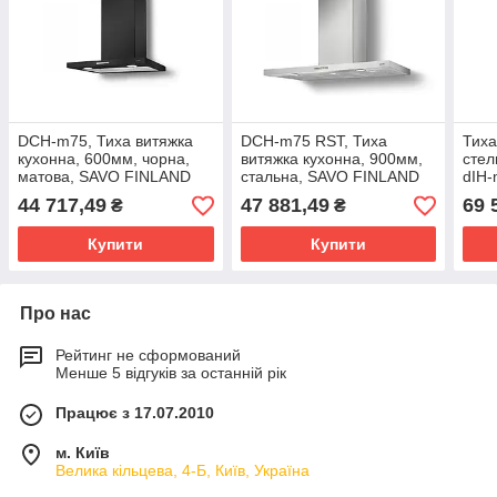
DCH-m75, Тиха витяжка
DCH-m75 RST, Тиха
Тиха
кухонна, 600мм, чорна,
витяжка кухонна, 900мм,
стел
матова, SAVO FINLAND
стальна, SAVO FINLAND
dIH-
FIN
44 717,49
47 881,49
69 
₴
₴
Купити
Купити
Про нас
Рейтинг не сформований
Менше 5 відгуків за останній рік
Працює з 17.07.2010
м. Київ
Велика кільцева, 4-Б, Київ, Україна