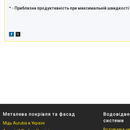
* - Приблизна продуктивність при максимальній швидкості
Металева покрівля та фасад
Водовідве
системи
Мідь Aurubis в Україні
Водовідвід ч