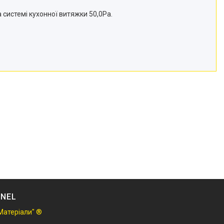
а системі кухонної витяжки 50,0Ра.
NNEL
Матеріали" ®