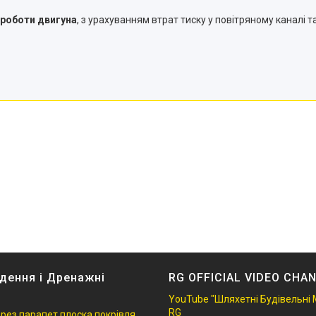
 роботи двигуна
, з урахуванням втрат тиску у повітряному каналі т
дення і Дренажні
RG OFFICIAL VIDEO CHA
YouTube "Шляхетні Будівельні 
RG
ерез парапет плоска покрівля