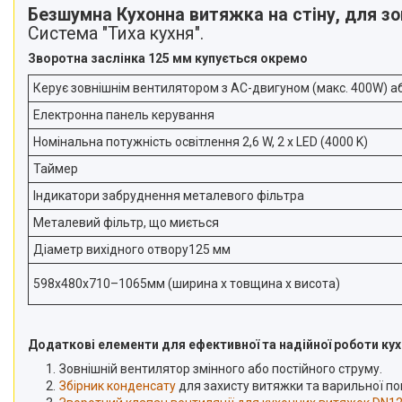
Безшумна Кухонна витяжка на стіну, для зо
Система "Тиха кухня".
Зворотна заслінка 125 мм купується окремо
Керує зовнішнім вентилятором з AC-двигуном (макс. 400W) аб
Електронна панель керування
Номінальна потужність освітлення 2,6 W, 2 x LED (4000 K)
Таймер
Індикатори забруднення металевого фільтра
Металевий фільтр, що миється
Діаметр вихідного отвору125 мм
598x480x710–1065мм (ширина х товщина х висота)
Додаткові елементи для ефективної та надійної роботи ку
Зовнішній вентилятор змінного або постійного струму.
Збірник конденсату
для захисту витяжки та варильної пов