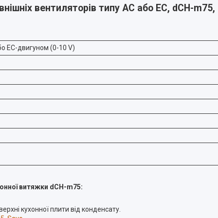
внішніх вентиляторів типу AC або EC, dCH-m75,
о EC-двигуном (0-10 V)
хонної витяжки dCH-m75:
ерхні кухонної плити від конденсату.