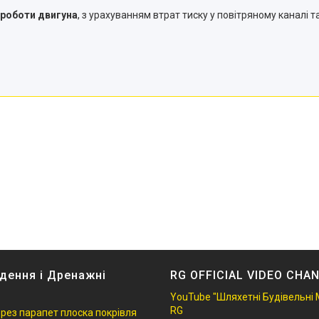
 роботи двигуна
, з урахуванням втрат тиску у повітряному каналі т
дення і Дренажні
RG OFFICIAL VIDEO CHA
YouTube "Шляхетні Будівельні 
RG
ерез парапет плоска покрівля