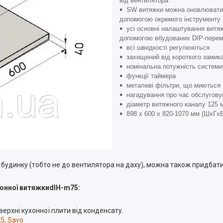
від вентилятора
SW витяжки можна оновлювати 
допомогою окремого інструменту ко
усі основні налаштування витяжк
допомогою вбудованих DIP-перем
всі швидкості регулюються
захищений від короткого замика
номінальна потужність системи 
функції таймера
металеві фільтри, що миються
нагадування про час обслугов
діаметр витяжного каналу 125 
898 x 600 x 820-1070 мм (ШxГx
 будинку (тобто не до вентилятора на даху), можна також придбат
хонної витяжкиdIH-m75:
ерхні кухонної плити від конденсату.
5, Savo