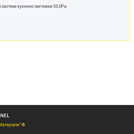
а системі кухонної витяжки 50,0Ра.
NNEL
Матеріали" ®