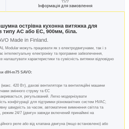
Інформація для замовлення
зшумна острівна кухонна витяжка для
 типу AC або EC, 900мм, біла.
AVO Made in Finland.
AL Modular можуть працювати як з електродвигунами, так і з
ає інтелектуальну електроніку та програмне забезпечення,
е налаштувати характеристики та сумісність витяжки відповідно
ки dIH-m75 SAVO:
C (макс. 420 Вт), дахові вентилятори та вентиляційні машини
нами змінного струму та ЄС
закривається, регульований. Легко модернізувати
ість конфігурації для підтримки різноманітних систем HVAC;
ивну швидкість за часом, автоматичне вимкнення світла та
а, режим 24/7 (двигун завжди включений принаймні на
ійного реле або від клапана двигуна (якщо встановлено) або