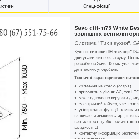
истики
Специфікації
Savo dIH-m75 White Бе
зовнішніх вентиляторів
Система "Тиха кухня". S
Кухонні витяжки dIH-m75 серії DU
двигунами змінного струму. Він м
розроблене Savo. Користувач мож
до власних уподобань.
Техничні характеристики витяж
кріплення на стелю (острів)
приводить в дію як AC, так і E
може одночасно керувати двигу
електричний таймер, частково 
універсальні функції та можлив
включаючи зимовий старт, інтенс
вентилятора, турбо, режим камін
швидкості 1)
контактну інформацію безпотенц