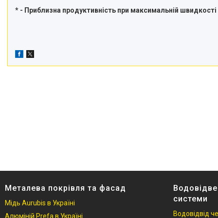
* - Приблизна продуктивність при максимальній швидкості
Металева покрівля та фасад
Водовідве
системи
Мідь Aurubis в Україні
Водовідвід ч
Алюміній Prefa в Україні