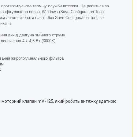
протягом усього терміну служби витяжки. Це робиться за
нфігурації на основі Windows (Savo Configuration Tool)
и легко виконати навіть без Savo Configuration Tool, за
икачів
ння вихід двигуна змінного струму
освітлення 4 х 4,6 Вт (3000K)
ування жиропоглинального фільтра
мм
В
и моторний клапан mV-125, який робить витяжку здатною