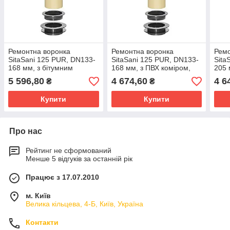
Ремонтна воронка
Ремонтна воронка
Ремо
SitaSani 125 PUR, DN133-
SitaSani 125 PUR, DN133-
Sita
168 мм, з бітумним
168 мм, з ПВХ коміром,
205 
коміром, довжина труби
довжина труби 250 мм
поло
5 596,80
4 674,60
4 6
₴
₴
550 мм
200
Купити
Купити
Про нас
Рейтинг не сформований
Менше 5 відгуків за останній рік
Працює з 17.07.2010
м. Київ
Велика кільцева, 4-Б, Київ, Україна
Контакти