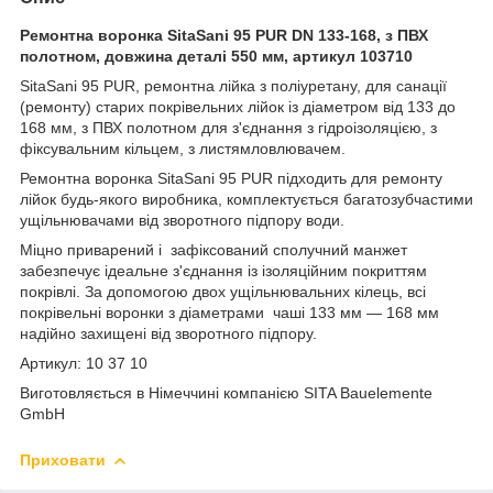
Ремонтна воронка SitaSani 95 PUR DN 133-168, з ПВХ
полотном, довжина деталі 550 мм, артикул 103710
SitaSani 95 PUR, ремонтна лійка з поліуретану, для санації
(ремонту) старих покрівельних лійок із діаметром від 133 до
168 мм, з ПВХ полотном для з'єднання з гідроізоляцією, з
фіксувальним кільцем, з листямловлювачем.
Ремонтна воронка SitaSani 95 PUR підходить для ремонту
лійок будь-якого виробника, комплектується багатозубчастими
ущільнювачами від зворотного підпору води.
Міцно приварений і зафіксований сполучний манжет
забезпечує ідеальне з'єднання із ізоляційним покриттям
покрівлі. За допомогою двох ущільнювальних кілець, всі
покрівельні воронки з діаметрами чаші 133 мм — 168 мм
надійно захищені від зворотного підпору.
Артикул: 10 37 10
Виготовляється в Німеччині компанією SITA Bauelemente
GmbH
Приховати