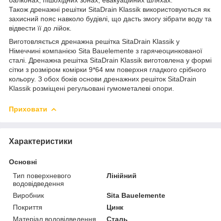
Також дренажні решітки SitaDrain Klassik використовуються як
захисний пояс навколо будівлі, що дасть змогу зібрати воду та
відвести її до лійок.
Виготовляється дренажна решітка SitaDrain Klassik у
Німеччині компанією Sita Bauelemente з гарячеоцинкованої
сталі. Дренажна решітка SitaDrain Klassik виготовлена у формі
сітки з розміром комірки 9*64 мм поверхня гладкого срібного
кольору. З обох боків основи дренажних решіток SitaDrain
Klassik розміщені регульовані гумометалеві опори.
Приховати
Характеристики
Основні
Тип поверхневого
Лінійний
водовідведення
Виробник
Sita Bauelemente
Покриття
Цинк
Матеріал водовідведення
Сталь