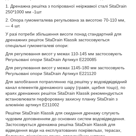
1. Дренажна решітка з полірованої неіржавкої сталі SitaDrain
250*1000 мм -1шт
2. Опора гумометалева регульована за висотою 70-110 мм,
— 4 шт.
У разі потреби збільшення висоти понад стандартний для
дренажних решіток SitaDrain Klassik застосовуються
спеціальні гумометалеві опори:
Для регулювання висот у межах 110-145 мм застосовують
Регульовані опори SitaDrain Артикул Е220085
Для регулювання висот у межах 1145-180 мм застосовують
Регульовані опори SitaDrain Артикул Е221120
Для запобігання потраплянню під решітку у водовідвідвідний
канал елементів дренажного шару (гравія, щебня тощо), по
краях дренажних решіток SitaDrain Klassik рекомендується
встановлювати перфоровану захисну планку SitaDrain з
алюмінію артикул E211002
Решітки SitaDrain Klassik для скидання дренажу слугують
чудовим доповненням до основних систем водовідведення.
Застосовується дренажна решітка SitaDrain Klassik для
відведення води на експлуатованих покрівельах, терасах,
балконах, пішохідних зонах, евакуаційних шляхах.