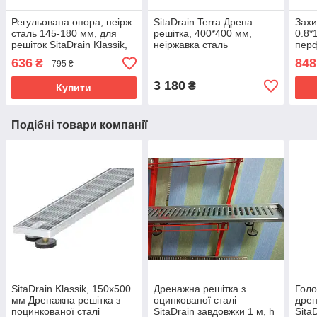
Регульована опора, неірж
SitaDrain Terra Дрена
Захи
сталь 145-180 мм, для
решітка, 400*400 мм,
0.8*
решіток SitaDrain Klassik,
неіржавка сталь
пер
SitaDrain Terra, SitaDrain
для 
636
848
₴
795 ₴
Terr
3 180
₴
Купити
Подібні товари компанії
SitaDrain Klassik, 150х500
Дренажна решітка з
Голо
мм Дренажна решітка з
оцинкованої сталі
дре
поцинкованої сталі
SitaDrain завдовжки 1 м, h
Sita