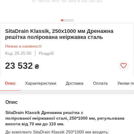
SitaDrain Klassik, 250х1000 мм Дренажна
решітка полірована неіржавка сталь
Немає в наявності
Код: 26 25 00
Роздріб
23 532
₴
Опис
Характеристики
Доставка
Оплата
Умови п
Опис
SitaDrain Klassik Дренажна решітка з
полірованої неіржавкої сталі, 250*1000 мм, регульована
висота від 70 мм до 110 мм.
До комплекту SitaDrain Klassik 250*1000 мм входять: