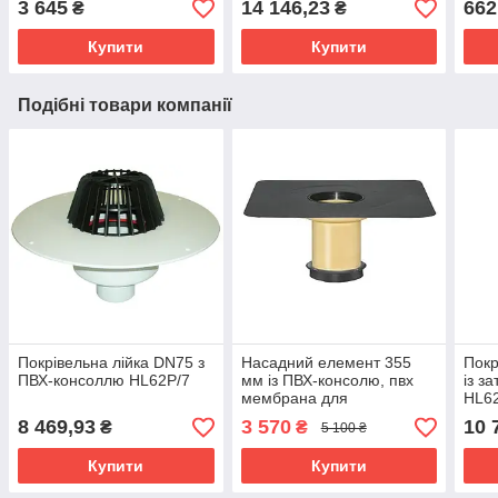
3 645
14 146,23
662
₴
₴
покр
Купити
Купити
Подібні товари компанії
Покрівельна лійка DN75 з
Насадний елемент 355
Покр
ПВХ-консоллю HL62P/7
мм із ПВХ-консолю, пвх
із з
мембрана для
HL6
покрівельної воронки
8 469,93
3 570
10 
₴
₴
5 100 ₴
SitaTrendy
Купити
Купити