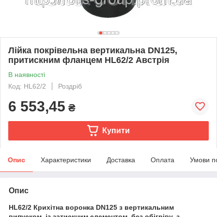
Лійка покрівельна вертикальна DN125,
притискним фланцем HL62/2 Австрія
В наявності
Код: HL62/2
Роздріб
6 553,45
₴
Купити
Опис
Характеристики
Доставка
Оплата
Умови п
Опис
HL62/2 Крихітна воронка DN125 з вертикальним
випуском, із затискним елементом, без обігріву, з