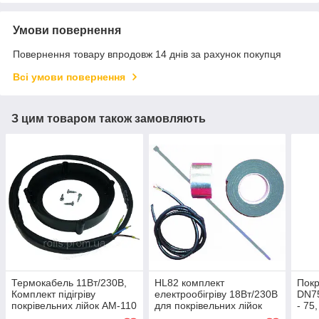
Умови повернення
Повернення товару впродовж 14 днів за рахунок покупця
Всі умови повернення
З цим товаром також замовляють
Термокабель 11Вт/230В,
HL82 комплект
Покр
Комплект підігріву
електрообігріву 18Вт/230В
DN7
покрівельних лійок АМ-110
для покрівельних лійок
- 75
водостічних трапів та труб
утеп