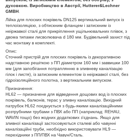
духовкою. Виробництво в Австрії, Hutterer&Lechner
GMBH
.
Лійка для плоских покрівель DN125 вертикальний випуск із
теплоізоляцією, з обтискним фланцем і затискним із
неіржавкої сталі для прикріплення ущільнювальних плівок, з
двома типами лисволювача d 180 мм. Будівельний захист під
час монтажу в комплекті.
Опис:
Сточний пристрій для плоских покрівель із декоративною
надставною решіткою з ПП діаметром 160 мм і заввишки 100
мм (для запобігання потраплянню в зливневу каналізацію
гілок і листя), із затискним елементом із неіржавкої сталі, без
гідроізоляційного полотна, з вертикальним випуском.
Призначення:
HL62 — призначене для відведення дощових вод із плоских
покрівель, балконів, терас у зливну каналізацію. Вихідний
патрубок HL62 поєднується з будь-якими каналізаційними
розтрубними трубами з ПВХ або ПП (наприклад: REHAU,
WAVIN тощо) без жодних додаткових з'єднань. Якщо для
зливної каналізації застосовуються сталеві або чавунні
каналізаційні труби, необхідно використовувати HL9 —
перехідники з ПП/ПВХ на Чавун/Сталь.