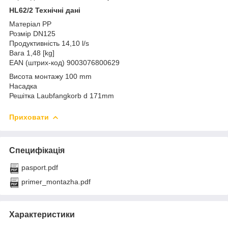
HL62/2 Технічні дані
Матеріал PP
Розмір DN125
Продуктивність 14,10 l/s
Вага 1,48 [kg]
EAN (штрих-код) 9003076800629
Висота монтажу 100 mm
Насадка
Решітка Laubfangkorb d 171mm
Приховати
Специфікація
pasport.pdf
primer_montazha.pdf
Характеристики