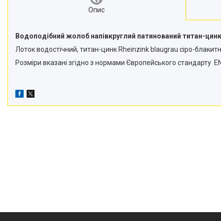
Опис
Водоподібний жолоб напівкруглий патинований титан-цинк R
Лоток водостічний, титан-цинк Rheinzink blaugrau сіро-блакит
Розміри вказані згідно з нормами Європейського стандарту EN