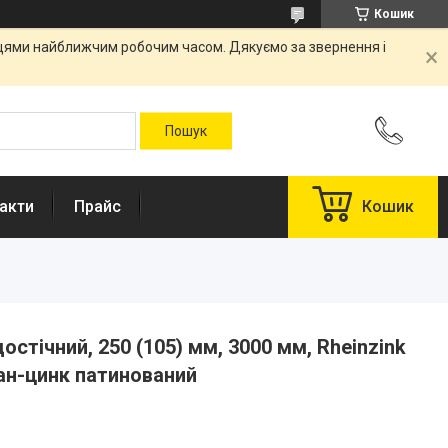
Кошик
вцями найближчим робочим часом. Дякуємо за звернення і
акти
Прайс
Кошик
стічний, 250 (105) мм, 3000 мм, Rheinzink
тан-цинк патинований