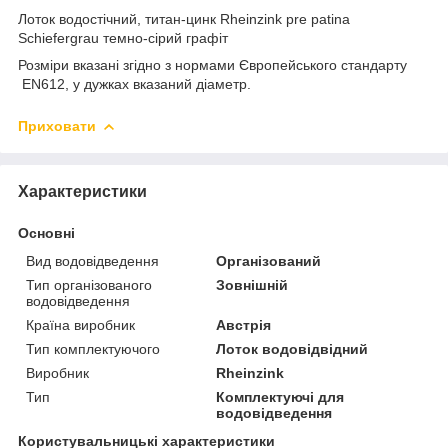
Лоток водостічний, титан-цинк Rheinzink pre patina
Schiefergrau темно-сірий графіт
Розміри вказані згідно з нормами Європейського стандарту
EN612, у дужках вказаний діаметр.
Приховати
Характеристики
Основні
Вид водовідведення
Організований
Тип організованого
Зовнішній
водовідведення
Країна виробник
Австрія
Тип комплектуючого
Лоток водовідвідний
Виробник
Rheinzink
Тип
Комплектуючі для
водовідведення
Користувальницькі характеристики