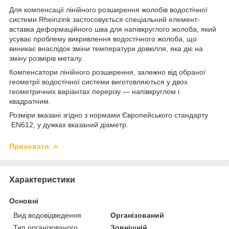
Для компенсації лінійного розширення жолобів водостічної
системи Rheinzink застосовується спеціальний елемент-
вставка деформаційного шва для напівкруглого жолоба, який
усуває проблему викривлення водостічного жолоба, що
виникає внаслідок зміни температури довкілля, яка діє на
зміну розмірів металу.
Компенсатори лінійного розширення, залежно від обраної
геометрії водостічної системи виготовляються у двох
геометричних варіантах перерізу — напівкруглом і
квадратним.
Розміри вказані згідно з нормами Європейського стандарту
EN612, у дужках вказаний діаметр.
Приховати
Характеристики
Основні
Вид водовідведення
Організований
Тип організованого
Зовнішній