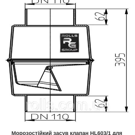
Морозостійкий засув клапан HL603/1 для