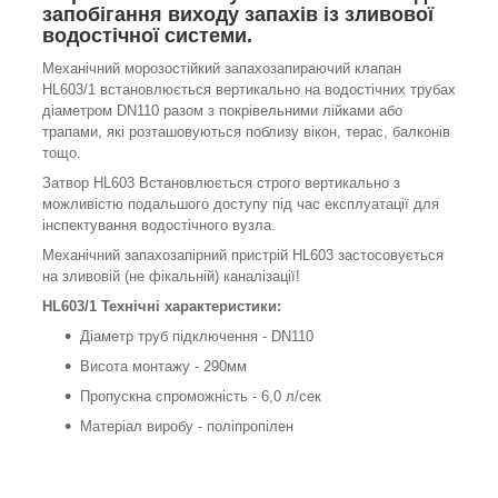
запобігання виходу запахів із зливової
водостічної системи.
Механічний морозостійкий запахозапираючий клапан
HL603/1 встановлюється вертикально на водостічних трубах
діаметром DN110 разом з покрівельними лійками або
трапами, які розташовуються поблизу вікон, терас, балконів
тощо.
Затвор HL603 Встановлюється строго вертикально з
можливістю подальшого доступу під час експлуатації для
інспектування водостічного вузла.
Механічний запахозапірний пристрій HL603 застосовується
на зливовій (не фікальній) каналізації!
HL603/1 Технічні характеристики:
Діаметр труб підключення - DN110
Висота монтажу - 290мм
Пропускна спроможність - 6,0 л/сек
Матерiал виробу - поліпропілен