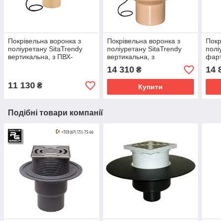
Покрівельна воронка з
Покрівельна воронка з
Покр
поліуретану SitaTrendy
поліуретану SitaTrendy
полі
вертикальна, з ПВХ-
вертикальна, з
фарт
фартухом та системою
притискним фланцем та
з си
14 310
14 
₴
обігріву (діаметр 110мм)
системою обігріву
Komp
(діаметр 110 мм)
11 130
₴
Купити
Подібні товари компанії