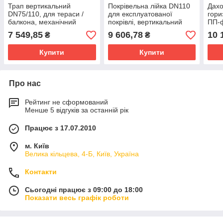
Трап вертикальний
Покрівельна лійка DN110
Дахо
DN75/110, для тераси /
для експлуатованої
гори
балкона, механічний
покрівлі, вертикальний
ПП-
бар'єр запаху,
випуск HL62BF/1
7 549,85
9 606,78
10 
₴
₴
145x145мм/138x138мм,
HL3100T
Купити
Купити
Про нас
Рейтинг не сформований
Менше 5 відгуків за останній рік
Працює з 17.07.2010
м. Київ
Велика кільцева, 4-Б, Київ, Україна
Контакти
Сьогодні працює з 09:00 до 18:00
Показати весь графік роботи